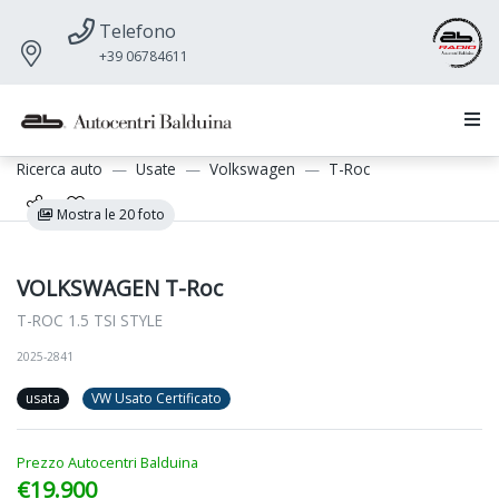
Telefono
+39 06784611
Ricerca auto
Usate
Volkswagen
T-Roc
Mostra le 20 foto
VOLKSWAGEN T-Roc
T-ROC 1.5 TSI STYLE
2025-2841
usata
VW Usato Certificato
Prezzo Autocentri Balduina
€19.900