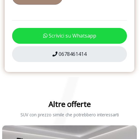
Sistema di ricarica wireless per smartphone
Luci diurne trapezoidali a led con luci di direzione integrate
Sistema di riconoscimento stanchezza guidatore
Luci interne led nel vano piedi
Specchietti retrovisori elettrici e riscaldabili
Mancorrenti cromati
Scrivici su Whatsapp
Start & Stop
Modanature cromate
Strumentazione digitale con display
0678461414
Msr
Supporto Lombare
Park assist - sistema di parcheggio automatico
Tappetini
Park pilot - sensori di parcheggio anteriori e posteriori
USB
Piano di copertura vano bagagli regolabile in altezza ed estraibile
Volante in pelle
Pomello del cambio in pelle
Altre offerte
Volante regolabile
Predisposizione isofix
SUV con prezzo simile che potrebbero interessarti
Predisposizione per telefono cellulare con bluetooth
Radio ready2discover con display touchscreen 8 (predisposizione