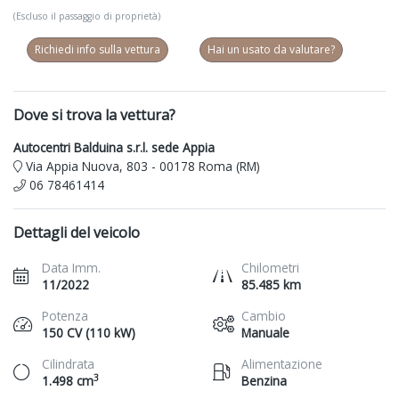
(Escluso il passaggio di proprietà)
Richiedi info sulla vettura
Hai un usato da valutare?
Dove si trova la vettura?
Autocentri Balduina s.r.l. sede Appia
Via Appia Nuova, 803 - 00178 Roma (RM)
06 78461414
Dettagli del veicolo
Data Imm.
Chilometri
11/2022
85.485 km
Potenza
Cambio
150 CV (110 kW)
Manuale
Cilindrata
Alimentazione
3
1.498 cm
Benzina