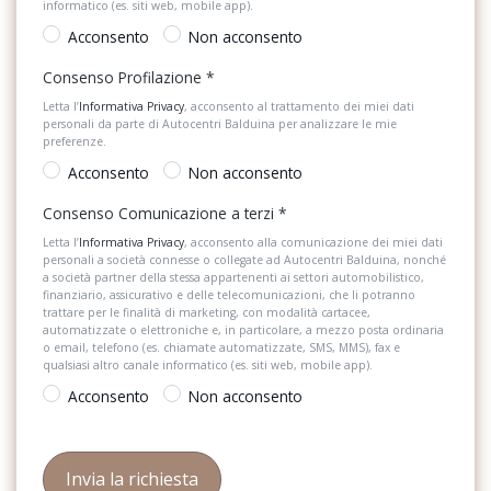
Portaoggetti aggiuntivi
informatico (es. siti web, mobile app).
Freni a disco anteriori e posteriori
Acconsento
Non acconsento
Predisposizioni
Freno di stazionamento elettronico auto hold
Consenso Profilazione
*
Radio DAB
Front assist con frenata di emergenza city emergency brake e
Letta l’
Informativa Privacy
, acconsento al trattamento dei miei dati
riconoscimento pedoni
personali da parte di Autocentri Balduina per analizzare le mie
Retrovisore interno auto-anabbagliante
preferenze.
Funzione coming home e leaving home
Sedili abbattibili
Acconsento
Non acconsento
Gruppi ottici anteriori con tecnologia iq.light led performance
Sedili anteriori regolabili
Consenso Comunicazione a terzi
*
Gruppi ottici posteriori a led
Letta l’
Informativa Privacy
, acconsento alla comunicazione dei miei dati
Sensori di Parcheggio Anterori e Posteriori
personali a società connesse o collegate ad Autocentri Balduina, nonché
a società partner della stessa appartenenti ai settori automobilistico,
Hill start assist
Sensori di pioggia
finanziario, assicurativo e delle telecomunicazioni, che li potranno
trattare per le finalità di marketing, con modalità cartacee,
Indicatori di direzione laterali integrati negli specchietti retrovisori
automatizzate o elettroniche e, in particolare, a mezzo posta ordinaria
Servosterzo
o email, telefono (es. chiamate automatizzate, SMS, MMS), fax e
esterni
qualsiasi altro canale informatico (es. siti web, mobile app).
Sistema automatico di parcheggio
Light assist
Acconsento
Non acconsento
Sistema di assistenza al mantenimento della corsia
Luci ambiente bianche
Sistema di chiamata d'emergenza
Luci di lettura a led anteriori e posteriori