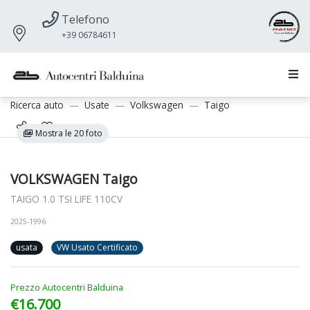
Telefono
+39 06784611
Ricerca auto
Usate
Volkswagen
Taigo
Mostra le 20 foto
VOLKSWAGEN Taigo
TAIGO 1.0 TSI LIFE 110CV
2025-1996
usata
VW Usato Certificato
Prezzo Autocentri Balduina
€16.700