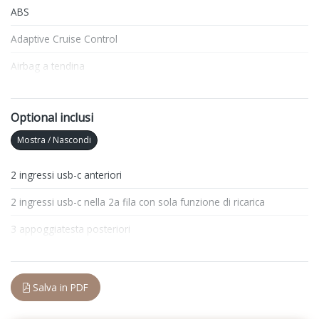
ABS
Adaptive Cruise Control
Airbag a tendina
Airbag laterali
Optional inclusi
Airbag lato conducente
Mostra / Nascondi
Alette parasole
Alzacristalli elettrici anteriori e posteriori
2 ingressi usb-c anteriori
Antifurto
2 ingressi usb-c nella 2a fila con sola funzione di ricarica
Apple Car Play e Android Auto
3 appoggiatesta posteriori
Appoggiatesta posteriori
Abs
ASR Anti-Slip Regulation
Acc adaptive cruise control
Salva in PDF
Blocco differenziale
Airbag a tendina per i passeggeri anteriori