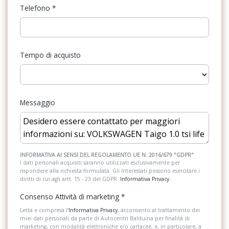
Telefono
*
Attivazione automatica luce di marcia
Illuminazione abitacolo
Bluethooth
Illuminazione bagagliaio
Bracciolo centrale anteriore con vano portaoggetti
Tempo di acquisto
Impianto audio con touchscreen
Calotte degli specchietti in tinta carrozzeria
Inserti in acciaio esterni
Cerchi in lega belmopan 6 j x 16 con pneumatici 205/60 r16 a
Interni in tessuto
bassa resistenza al rotolamento
Messaggio
Kit riparazione pneumatici / tirefit
Chiamata di emergenza
Luci diurne
Chiusura centralizzata con telecomando e 2 chiavi estraibili a
radiofrequenza
Pacchetto
INFORMATIVA AI SENSI DEL REGOLAMENTO UE N. 2016/679 "GDPR"
I dati personali acquisiti saranno utilizzati esclusivamente per
Cinture di sicurezza anteriori automatiche a 3 punti, con
rispondere alla richiesta formulata. Gli Interessati possono esercitare i
Pacchetto sicurezza
pretensionatore e regolabili in altezza
diritti di cui agli artt. 15 - 23 del GDPR.
Informativa Privacy
.
Paraurti in tinta
Climatizzatore manuale
Consenso Attività di marketing
*
Personalizzazioni Linea e Stile
Letta e compresa l’
Informativa Privacy
, acconsento al trattamento dei
Controllo elettronico stabilità (esc)
miei dati personali da parte di Autocentri Balduina per finalità di
marketing, con modalità elettroniche e/o cartacee, e, in particolare, a