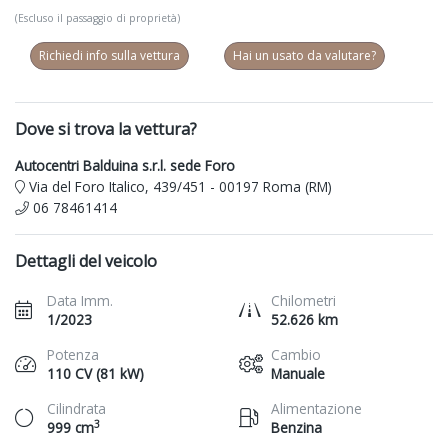
(Escluso il passaggio di proprietà)
Richiedi info sulla vettura
Hai un usato da valutare?
Dove si trova la vettura?
Autocentri Balduina s.r.l. sede Foro
Via del Foro Italico, 439/451 - 00197 Roma (RM)
06 78461414
Dettagli del veicolo
Data Imm.
Chilometri
1/2023
52.626 km
Potenza
Cambio
110 CV (81 kW)
Manuale
Cilindrata
Alimentazione
3
999 cm
Benzina