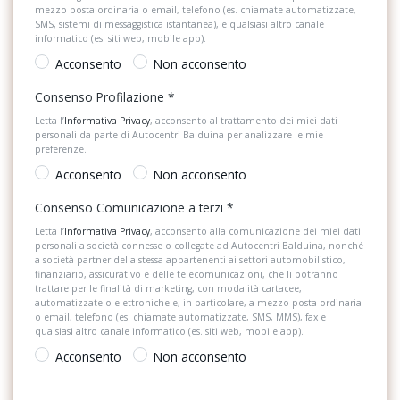
Portaoggetti aggiuntivi
Dashboard con inserti decorativi neri
mezzo posta ordinaria o email, telefono (es. chiamate automatizzate,
SMS, sistemi di messaggistica istantanea), e qualsiasi altro canale
Predisposizioni
informatico (es. siti web, mobile app).
Digital cockpit da 8 (cruscotto digitale a colori personalizzabile)
Acconsento
Non acconsento
Presa 12V aggiuntiva
Dispositivo antiavviamento elettronico
Consenso Profilazione
*
Radio DAB
Divano posteriore con schienale divisibile e ribaltabile
Letta l’
Informativa Privacy
, acconsento al trattamento dei miei dati
personali da parte di Autocentri Balduina per analizzare le mie
Sedili abbattibili
Due luci di lettura a led anteriori
preferenze.
Sedili anteriori regolabili
Acconsento
Non acconsento
Eds (bloccaggio elettronico del differenziale)
Sistema di assistenza al mantenimento della corsia
Consenso Comunicazione a terzi
*
Fari anteriori a led anabbaglianti e abbaglianti
Letta l’
Informativa Privacy
, acconsento alla comunicazione dei miei dati
Sistema di chiamata d'emergenza
personali a società connesse o collegate ad Autocentri Balduina, nonché
Fari posteriori a led
a società partner della stessa appartenenti ai settori automobilistico,
Sistema di protezione urto pedoni
finanziario, assicurativo e delle telecomunicazioni, che li potranno
Fatigue detection (sistema di rilevazione della stanchezza del
trattare per le finalità di marketing, con modalità cartacee,
conducente)
automatizzate o elettroniche e, in particolare, a mezzo posta ordinaria
Sistema di riconoscimento stanchezza guidatore
o email, telefono (es. chiamate automatizzate, SMS, MMS), fax e
qualsiasi altro canale informatico (es. siti web, mobile app).
Freni a disco anteriori
Specchietti di cortesia
Acconsento
Non acconsento
Front assist (sistema di frenata di emergenza con
Spoiler
risconoscimento pedoni e ciclisti)