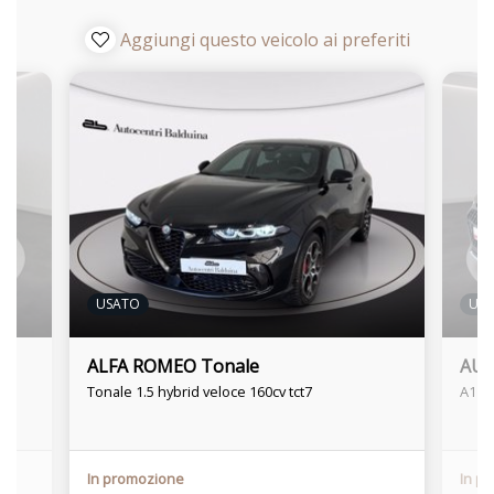
Aggiungi questo veicolo ai preferiti
USATO
US
ALFA ROMEO Tonale
AUDI
Tonale 1.5 hybrid veloce 160cv tct7
A1 al
In promozione
In p