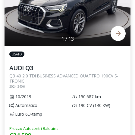
1
/
13
USATO
AUDI Q3
Q3 40 2.0 TDI BUSINESS ADVANCED QUATTRO 190CV S-
TRONIC
2024-3406
10/2019
150.687 km
Automatico
190 CV (140 KW)
Euro 6D-temp
Prezzo Autocentri Balduina