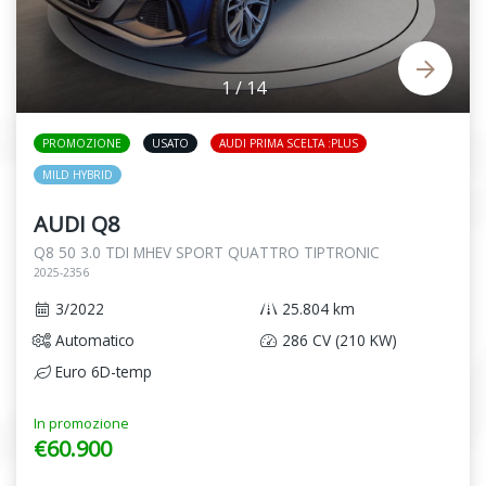
1
/
14
PROMOZIONE
USATO
AUDI PRIMA SCELTA :PLUS
MILD HYBRID
AUDI Q8
Q8 50 3.0 TDI MHEV SPORT QUATTRO TIPTRONIC
2025-2356
3/2022
25.804 km
Automatico
286 CV (210 KW)
Euro 6D-temp
In promozione
€60.900