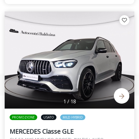
1
/
18
PROMOZIONE
USATO
MILD HYBRID
MERCEDES Classe GLE