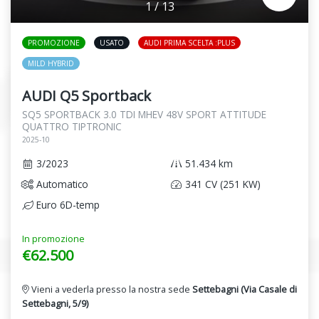
1
/
13
PROMOZIONE
USATO
AUDI PRIMA SCELTA :PLUS
MILD HYBRID
AUDI Q5 Sportback
SQ5 SPORTBACK 3.0 TDI MHEV 48V SPORT ATTITUDE
QUATTRO TIPTRONIC
2025-10
3/2023
51.434 km
Automatico
341 CV (251 KW)
Euro 6D-temp
In promozione
€62.500
Vieni a vederla presso la nostra sede
Settebagni (Via Casale di
Settebagni, 5/9)