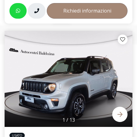
Richiedi informazioni
1
/
13
USATO