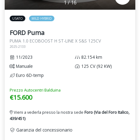
1
/
16
USATO
MILD HYBRID
FORD Puma
PUMA 1.0 ECOBOOST H ST-LINE X S&S 125CV
2025-2133
11/2023
82.154 km
Manuale
125 CV (92 KW)
Euro 6D-temp
Prezzo Autocentri Balduina
€15.600
Vieni a vederla presso la nostra sede
Foro (Via del Foro Italico,
439/451)
Garanzia del concessionario