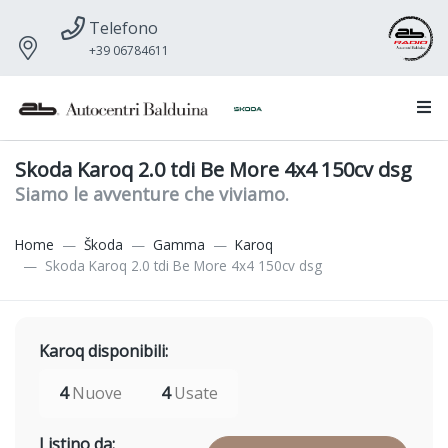
Telefono
+39 06784611
Skoda Karoq 2.0 tdi Be More 4x4 150cv dsg
Siamo le avventure che viviamo.
Home
Škoda
Gamma
Karoq
Skoda Karoq 2.0 tdi Be More 4x4 150cv dsg
Karoq disponibili:
4
Nuove
4
Usate
Listino da: