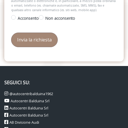
automatizzate o elettroniche e, in particolare, a mezzo posta ordinaria
o email, telefono (es. chiamate automatizzate, SMS, MMS), fax e
qualsiasi altro canale informatico (es. siti web, mobile app).
Acconsento
Non acconsento
SEGUICI SU:
@autocentribalduina1962
Autocentri Balduina Srl
Autocentri Balduina Srl
Autocentri Balduina Srl
AB Divisione Audi