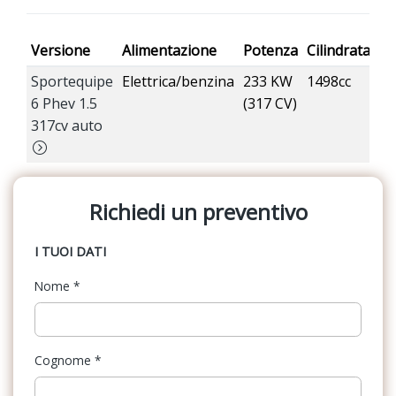
Versione
Alimentazione
Potenza
Cilindrata
Em
Sportequipe
Elettrica/benzina
233 KW
1498cc
22
6 Phev 1.5
(317 CV)
g
317cv auto
(W
Richiedi un preventivo
I TUOI DATI
Nome
*
Cognome
*