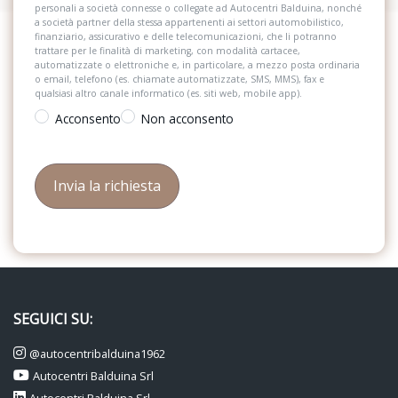
personali a società connesse o collegate ad Autocentri Balduina, nonché
a società partner della stessa appartenenti ai settori automobilistico,
finanziario, assicurativo e delle telecomunicazioni, che li potranno
trattare per le finalità di marketing, con modalità cartacee,
automatizzate o elettroniche e, in particolare, a mezzo posta ordinaria
o email, telefono (es. chiamate automatizzate, SMS, MMS), fax e
qualsiasi altro canale informatico (es. siti web, mobile app).
Acconsento
Non acconsento
SEGUICI SU:
@autocentribalduina1962
Autocentri Balduina Srl