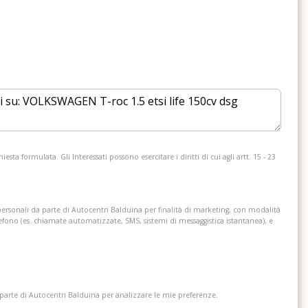
ri in tecnologia led
Hockey stick in pyrit silver opaco
 discover con display
Interior pack
edisposizione per
ente vocale)
sione / spegnimento
Luci diurne a led
matico
i parcheggio anteriori
Predisposizione isofix per 2 seggiolini nei
sedili posteriori e 1 anteriore (compatibile
esta formulata. Gli Interessati possono esercitare i diritti di cui agli artt. 15 - 23
i-size)
t e we connect plus
Ready for vw connect e vw connect plus
nnect plus
personali da parte di Autocentri Balduina per finalità di marketing, con modalità
lefono (es. chiamate automatizzate, SMS, sistemi di messaggistica istantanea), e
n tessuto
Schienale del passeggero anteriore
completamente ribaltabile
 black
Sensore crepuscolare e pioggia, per
l&apos;accensione automatica di fari e
 parte di Autocentri Balduina per analizzare le mie preferenze.
tergicristallo