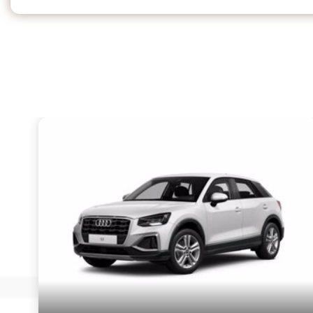
al volante per cambio dsg
80.000 km
Winter pack