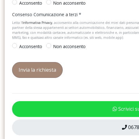
Acconsento
Non acconsento
Side assist con rear trafic alert ed exit
Sistema di assisten
Consenso Comunicazione a terzi
*
warning
della corsia lane assi
Letta l’
Informativa Privacy
, acconsento alla comunicazione dei miei dati personal
Sistema di riconoscimento della
Sistema start / stop
partner della stessa appartenenti ai settori automobilistico, finanziario, assicurat
segnaletica stradale
dell&apos;energia in
marketing, con modalità cartacee, automatizzate o elettroniche e, in particola
MMS), fax e qualsiasi altro canale informatico (es. siti web, mobile app).
Specchietti retrovisori esterni e tetto
Specchietti retrovisori
Acconsento
Non acconsento
verniciati in colore carrozzeria
riscaldabili e richiudi
Spia di controllo della pressione
Spia e segnale acusti
pneumatici
sicurezza anteriori e
allacciate
Supplemento colore speciale e/o
Tappetini anteriori e 
metallizzato
materiale riciclato
Telecamera posteriore per il parcheggio
Tire mobility set (ki
Scrivici 
rear view
Versione edition 1
Versione italia
0678
Volante multifunzione in pelle con palette
Volkswagen extra tim