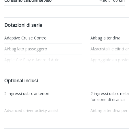
Consumo carburante Alto
4,80 l/100 km
Dotazioni di serie
Adaptive Cruise Control
Airbag a tendina
Airbag lato passeggero
Alzacristalli elettrici 
Apple Car Play e Android Auto
Appoggiatesta poster
Bracciolo anteriore
Cerchi in lega
Optional inclusi
Climatizzatore Automatico
Console centrale mul
Cristalli atermici
Fari a led
2 ingressi usb-c anteriori
2 ingressi usb-c nella
funzione di ricarica
Fari con accensione automatica + sensore
Freni a disco
pioggia
Advanced driver activity assist
Airbag a tendina per 
Illuminazione ambientale
Impianto audio con 
Airbag conducente
Airbag passeggero, di