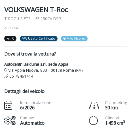
VOLKSWAGEN T-Roc
T-ROC 1.5 ETSI LIFE 150CV DSG
2026-2332
km 0
VW Usato Certificato
Mild Hybrid
Dove si trova la vettura?
Autocentri Balduina s.r.l. sede Appia
Via Appia Nuova, 803 - 00178 Roma (RM)
06 78461414
Dettagli del veicolo
Immatricolazione
Chilometrag
6/2026
30 km
Cambio
Cilindrata
3
Automatico
1.498 cm