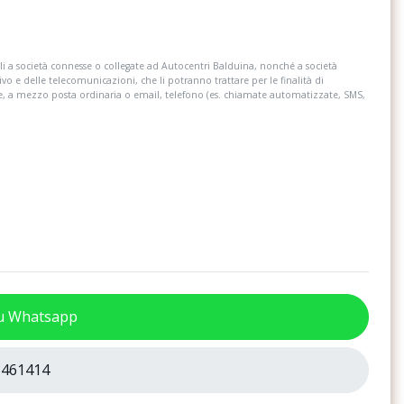
za mantenimento
Sistema di ausilio alla partenza
st
i a società connesse o collegate ad Autocentri Balduina, nonché a società
 con recupero
Specchietti di cortesia nelle alette parasole
ivo e delle telecomunicazioni, che li potranno trattare per le finalità di
 frenata
illuminati
re, a mezzo posta ordinaria o email, telefono (es. chiamate automatizzate, SMS,
 esterni regolabili,
Specchietto retrovisore interno
bili elettricamente
schermabile automaticamente
co cinture di
Streaming & internet
 posteriori non
posteriori in
Tech pack
t riparazione gomma)
Vano sulla consolle centrale con ricarica a
su Whatsapp
induzione per smartphone qi
Vetri atermici
461414
e 2 anni fino a
Volume di introduzione