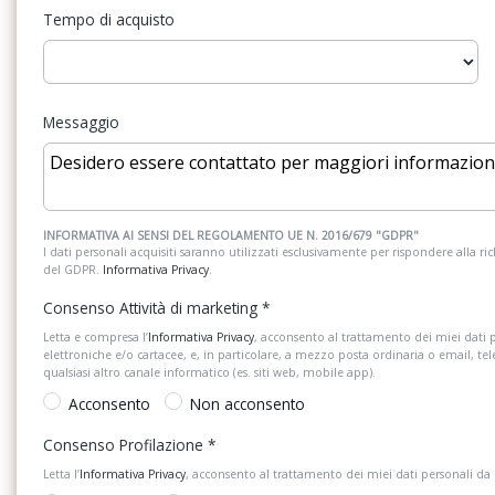
Tempo di acquisto
Gruppi ottici anteriori in tecnologia led
Gruppi ottici posterio
Illuminazione led perimetrale di cortesia
Infotainment ready 2
con proiezione dagli specchietti
touchscreen 12,9 (pr
navigazione e assist
Messaggio
Keyless go
Light assist - accen
fari abbaglianti auto
Mancorrenti neri
Park pilot - sensori d
INFORMATIVA AI SENSI DEL REGOLAMENTO UE N. 2016/679 "GDPR"
e posteriori
I dati personali acquisiti saranno utilizzati esclusivamente per rispondere alla richi
del GDPR.
Informativa Privacy
.
Predisposizione per telefono cellulare con
Ready for we connec
Consenso Attività di marketing
*
bluetooth
o vw connect e vw co
Letta e compresa l’
Informativa Privacy
, acconsento al trattamento dei miei dati 
elettroniche e/o cartacee, e, in particolare, a mezzo posta ordinaria o email, te
Ricezione radio digitale dab+
Rivestimento porte i
qualsiasi altro canale informatico (es. siti web, mobile app).
Acconsento
Non acconsento
Sedili anteriori comfort con regolazione in
Sedili in tessuto soul
Consenso Profilazione
*
altezza e supporto lombare regolabile
Letta l’
Informativa Privacy
, acconsento al trattamento dei miei dati personali da
elettricamente