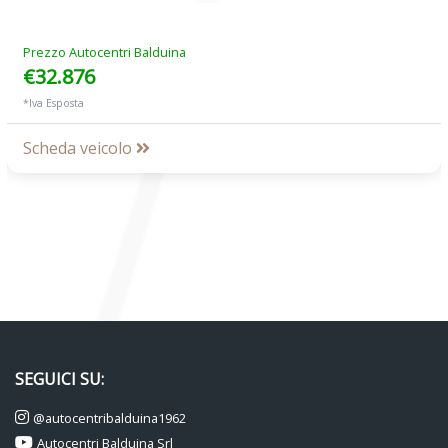
Prezzo Autocentri Balduina
€32.876
*Iva Esposta
Scheda veicolo
SEGUICI SU:
@autocentribalduina1962
Autocentri Balduina Srl