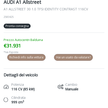
AUDI A1 Allstreet
A1 ALLSTREET 30 1.0 TFSI IDENTITY CONTRAST 116CV
2583425
Pronta consegna
Prezzo Autocentri Balduina
€31.931
*Iva Esposta
Richiedi info sulla vettura
Hai un usato da valutare?
Dettagli del veicolo
Potenza
Cambio
116 CV (85 kW)
Manuale
Cilindrata
3
999 cm