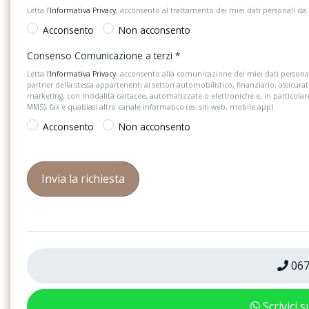
Letta l’
Informativa Privacy
, acconsento al trattamento dei miei dati personali da
Acconsento
Non acconsento
Consenso Comunicazione a terzi
*
Letta l’
Informativa Privacy
, acconsento alla comunicazione dei miei dati personal
partner della stessa appartenenti ai settori automobilistico, finanziario, assicurat
marketing, con modalità cartacee, automatizzate o elettroniche e, in particola
MMS), fax e qualsiasi altro canale informatico (es. siti web, mobile app).
Acconsento
Non acconsento
067
Scrivici 