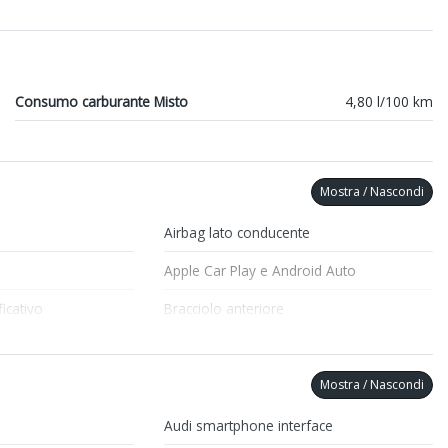
Consumo carburante Misto
4,80 l/100 km
Mostra / Nascondi
Airbag lato conducente
Apple Car Play e Android Auto
icativo
Bracciolo anteriore
Fari a led
to elettrico
Illuminazione abitacolo
Mostra / Nascondi
Kit riparazione pneumatici / tirefit
Audi smartphone interface