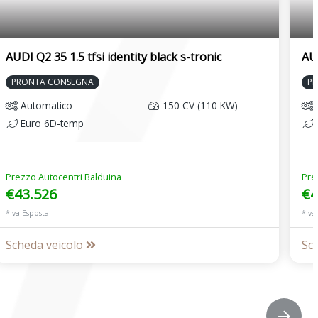
AUDI Q2 35 1.5 tfsi identity black s-tronic
AUD
PRONTA CONSEGNA
P
Automatico
150 CV (110 KW)
Euro 6D-temp
Prezzo Autocentri Balduina
Pre
€43.526
€4
*Iva Esposta
*Iva
Scheda veicolo
Sc