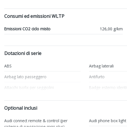
Consumi ed emissioni WLTP
Emissioni CO2 ciclo misto
126,00 g/km
Dotazioni di serie
ABS
Airbag laterali
Airbag lato passeggero
Antifurto
Attacchi Isofix per seggiolini
Badge esterno identif
Cerchi in lega
Cielo
Optional inclusi
Fari posteriori a led
Freno di stazionamen
Interni in tessuto
Kit emergenza
Audi connect remote & control (per
Audi phone box light
sistema di navigazione mmi plus)