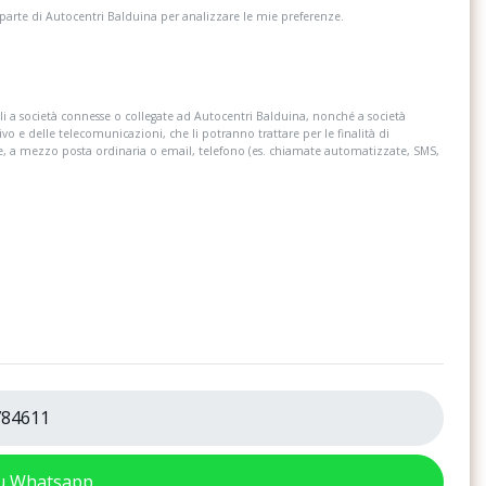
 parte di Autocentri Balduina per analizzare le mie preferenze.
i a società connesse o collegate ad Autocentri Balduina, nonché a società
ivo e delle telecomunicazioni, che li potranno trattare per le finalità di
re, a mezzo posta ordinaria o email, telefono (es. chiamate automatizzate, SMS,
84611
su Whatsapp