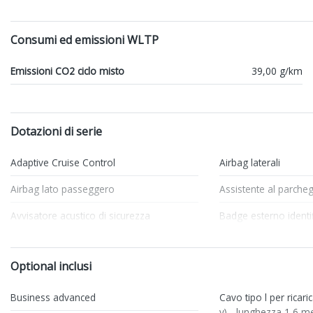
Consumi ed emissioni WLTP
Emissioni CO2 ciclo misto
39,00 g/km
Dotazioni di serie
Adaptive Cruise Control
Airbag laterali
Airbag lato passeggero
Assistente al parche
Avvisatore acustico di sicurezza
Badge esterno identif
Cambio al volante
Cavo ricarica batterie
Optional inclusi
Chiavi e telecomandi
Cielo
Climatizzatore Automatico
Fari a led
Business advanced
Cavo tipo l per ricar
v) - lunghezza 1,6 me