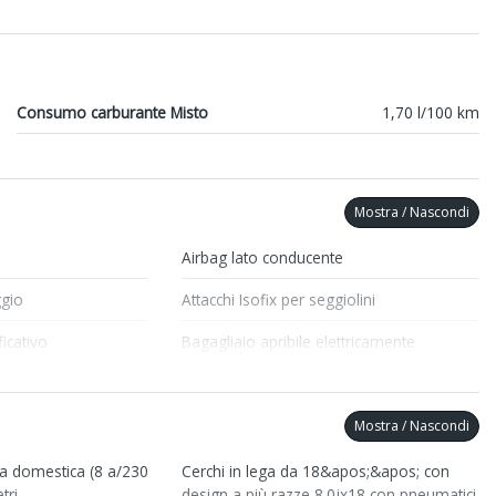
Consumo carburante Misto
1,70 l/100 km
Mostra / Nascondi
Airbag lato conducente
ggio
Attacchi Isofix per seggiolini
icativo
Bagagliaio apribile elettricamente
Cerchi in lega
Climatizzatore
Mostra / Nascondi
Fari con accensione automatica
ica domestica (8 a/230
Cerchi in lega da 18&apos;&apos; con
tri
design a più razze 8.0jx18 con pneumatici