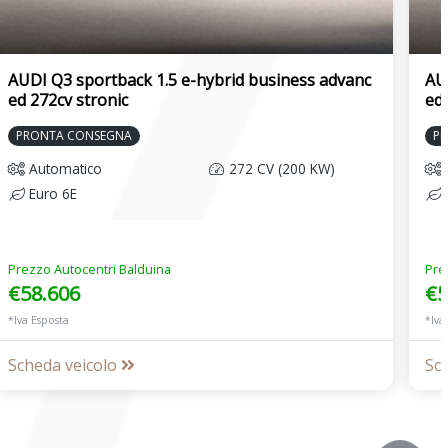
AUDI Q3 sportback 1.5 e-hybrid business advanc
AU
ed 272cv stronic
ed 
PRONTA CONSEGNA
P
Automatico
272 CV (200 KW)
Euro 6E
Prezzo Autocentri Balduina
Pre
€58.606
€5
*Iva Esposta
*Iva
Scheda veicolo
Sc