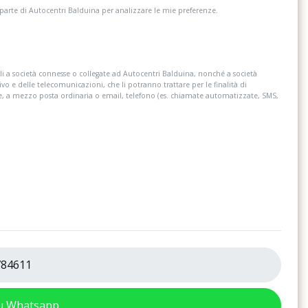
 parte di Autocentri Balduina per analizzare le mie preferenze.
i a società connesse o collegate ad Autocentri Balduina, nonché a società
ivo e delle telecomunicazioni, che li potranno trattare per le finalità di
re, a mezzo posta ordinaria o email, telefono (es. chiamate automatizzate, SMS,
84611
su Whatsapp