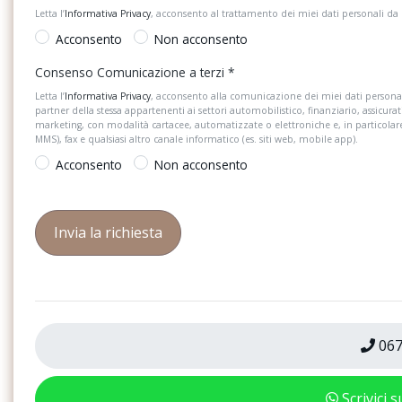
Letta l’
Informativa Privacy
, acconsento al trattamento dei miei dati personali da
Acconsento
Non acconsento
Consenso Comunicazione a terzi
*
Letta l’
Informativa Privacy
, acconsento alla comunicazione dei miei dati personal
partner della stessa appartenenti ai settori automobilistico, finanziario, assicurat
marketing, con modalità cartacee, automatizzate o elettroniche e, in particola
MMS), fax e qualsiasi altro canale informatico (es. siti web, mobile app).
Acconsento
Non acconsento
067
Scrivici 