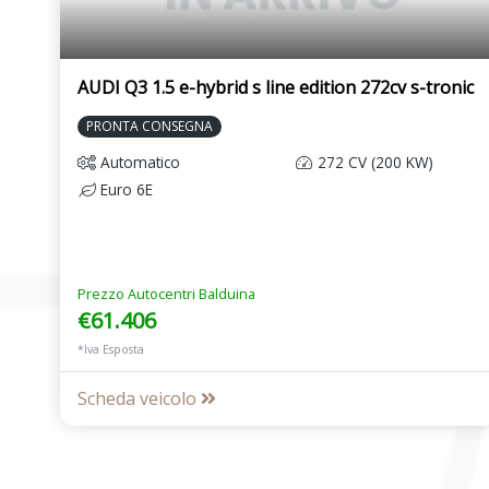
AUDI Q3 1.5 e-hybrid s line edition 272cv s-tronic
PRONTA CONSEGNA
Automatico
272 CV (200 KW)
Euro 6E
Prezzo Autocentri Balduina
€61.406
*Iva Esposta
Scheda veicolo