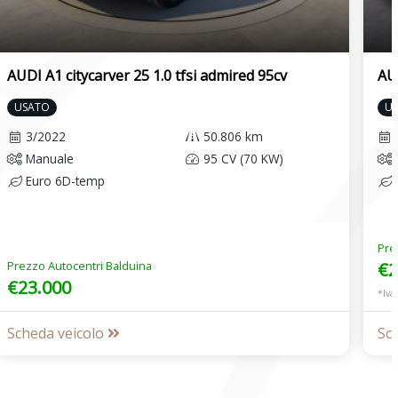
AUDI A1 citycarver 25 1.0 tfsi admired 95cv
AUD
USATO
U
3/2022
50.806 km
Manuale
95 CV (70 KW)
Euro 6D-temp
Pre
Prezzo Autocentri Balduina
€2
€23.000
*Iva
Scheda veicolo
Sc