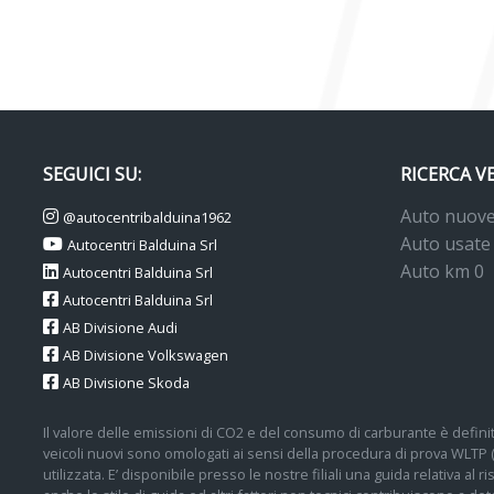
SEGUICI SU:
RICERCA V
Auto nuov
@autocentribalduina1962
Auto usate
Autocentri Balduina Srl
Auto km 0
Autocentri Balduina Srl
Autocentri Balduina Srl
AB Divisione Audi
AB Divisione Volkswagen
AB Divisione Skoda
Il valore delle emissioni di CO2 e del consumo di carburante è definit
veicoli nuovi sono omologati ai sensi della procedura di prova WLTP
utilizzata. E’ disponibile presso le nostre filiali una guida relativa al