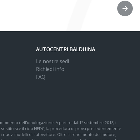
AUTOCENTRI BALDUINA
Le nostre sedi
Richiedi info
FAQ
 al momento dell'omologazione. A partire dal 1° settembre 2018, i
sostituisce il ciclo NEDC, la procedura di prova precedentemente
tti i nuovi modelli di autovetture. Oltre al rendimento del motore,