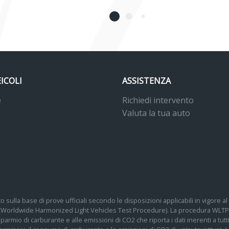
EICOLI
ASSISTENZA
e
Richiedi intervento
Valuta la tua auto
o sulla base di prove ufficiali secondo le disposizioni applicabili in vigore
 (Worldwide Harmonized Light Vehicles Test Procedure). La procedura WLTP 
 risparmio di carburante e alle emissioni di CO2 che riporta i dati inerenti a tu