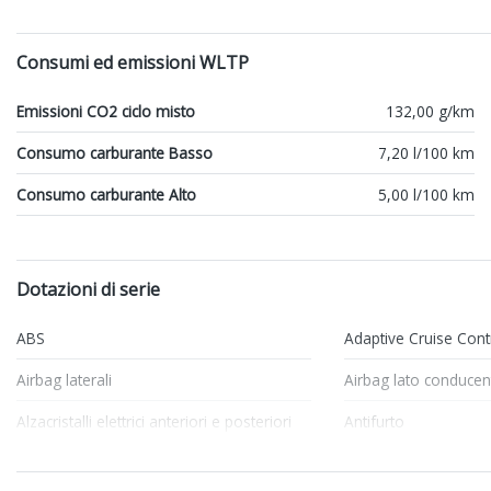
Consumi ed emissioni WLTP
Emissioni CO2 ciclo misto
132,00 g/km
Consumo carburante Basso
7,20 l/100 km
Consumo carburante Alto
5,00 l/100 km
Dotazioni di serie
ABS
Adaptive Cruise Cont
Airbag laterali
Airbag lato conducen
Alzacristalli elettrici anteriori e posteriori
Antifurto
Appoggiatesta posteriori
ASR Anti-Slip Regulat