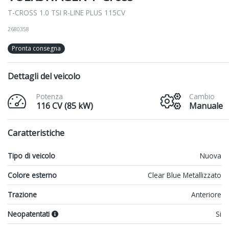
T-CROSS 1.0 TSI R-LINE PLUS 115CV
2680358
Pronta consegna
Dettagli del veicolo
Potenza
Cambio
116 CV (85 kW)
Manuale
Caratteristiche
Tipo di veicolo
Nuova
Colore esterno
Clear Blue Metallizzato
Trazione
Anteriore
Neopatentati
Si