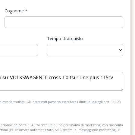
za al mantenimento
Sistema di chiamata d'emergenza
Cognome
*
imento stanchezza
Specchietti retrovisori elettrici e riscaldabili
Strumentazione digitale con display
Tempo di acquisto
Telecamera posteriore
Volante in pelle
esta formulata. Gli Interessati possono esercitare i diritti di cui agli artt. 15 - 23
personali da parte di Autocentri Balduina per finalità di marketing, con modalità
lefono (es. chiamate automatizzate, SMS, sistemi di messaggistica istantanea), e