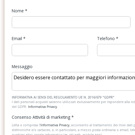
Sistema di apertura keyless
Sistema di assisten
della corsia
Nome
*
Sistema di ricarica wireless per
Sistema di riconosc
smartphone
guidatore
Spoiler
Start & Stop
Email
*
Telefono
*
Supporto Lombare
Tappetini
USB
Vetri oscurati
Messaggio
Volante regolabile
INFORMATIVA AI SENSI DEL REGOLAMENTO UE N. 2016/679 "GDPR"
I dati personali acquisiti saranno utilizzati esclusivamente per rispondere alla richi
del GDPR.
Informativa Privacy
.
Consenso Attività di marketing
*
Letta e compresa l’
Informativa Privacy
, acconsento al trattamento dei miei dati 
elettroniche e/o cartacee, e, in particolare, a mezzo posta ordinaria o email, te
qualsiasi altro canale informatico (es. siti web, mobile app).