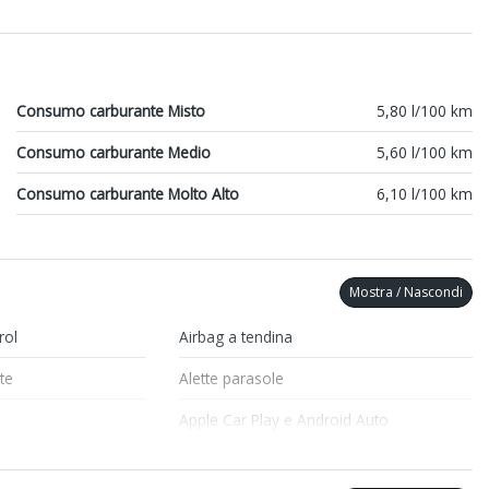
Consumo carburante Misto
5,80 l/100 km
Consumo carburante Medio
5,60 l/100 km
Consumo carburante Molto Alto
6,10 l/100 km
Mostra / Nascondi
rol
Airbag a tendina
te
Alette parasole
Apple Car Play e Android Auto
ion
Assistente per il rimorchio