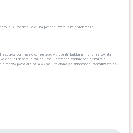
 parte di Autocentri Balduina per analizzare le mie preferenze.
i a società connesse o collegate ad Autocentri Balduina, nonché a società
ivo e delle telecomunicazioni, che li potranno trattare per le finalità di
re, a mezzo posta ordinaria o email, telefono (es. chiamate automatizzate, SMS,