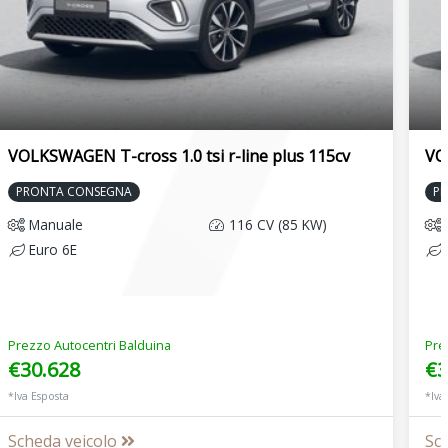
VOLKSWAGEN T-cross 1.0 tsi r-line plus 115cv
VO
PRONTA CONSEGNA
P
Manuale
116 CV (85 KW)
Euro 6E
Prezzo Autocentri Balduina
Pre
€30.628
€3
*Iva Esposta
*Iva
Scheda veicolo
Sc