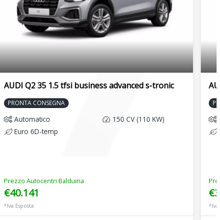
AUDI Q2 35 1.5 tfsi business advanced s-tronic
AUD
PRONTA CONSEGNA
P
Automatico
150 CV (110 KW)
Euro 6D-temp
Prezzo Autocentri Balduina
Pre
€40.141
€3
*Iva Esposta
*Iva