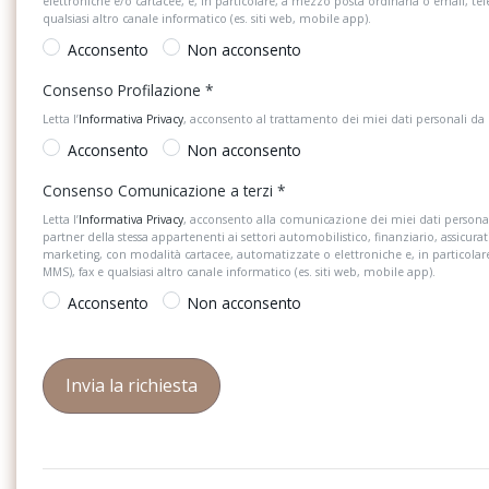
elettroniche e/o cartacee, e, in particolare, a mezzo posta ordinaria o email, te
qualsiasi altro canale informatico (es. siti web, mobile app).
Acconsento
Non acconsento
Consenso Profilazione
*
Letta l’
Informativa Privacy
, acconsento al trattamento dei miei dati personali da
Acconsento
Non acconsento
Consenso Comunicazione a terzi
*
Letta l’
Informativa Privacy
, acconsento alla comunicazione dei miei dati personal
partner della stessa appartenenti ai settori automobilistico, finanziario, assicurat
marketing, con modalità cartacee, automatizzate o elettroniche e, in particola
MMS), fax e qualsiasi altro canale informatico (es. siti web, mobile app).
Acconsento
Non acconsento