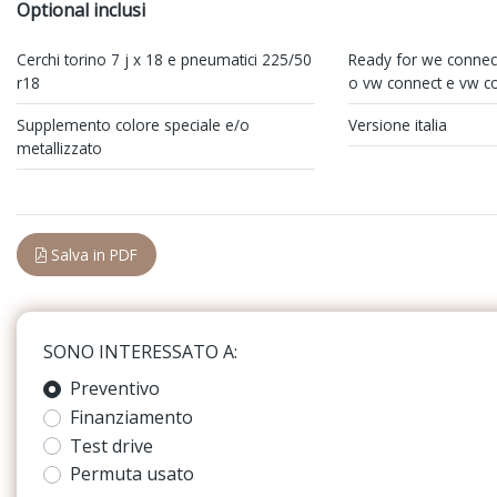
Optional inclusi
Climatizzatore Automatico
Console centrale mul
Cristalli atermici
Fari a led
Cerchi torino 7 j x 18 e pneumatici 225/50
Ready for we connec
r18
o vw connect e vw co
Fari con accensione automatica + sensore
Freni a disco
pioggia
Supplemento colore speciale e/o
Versione italia
metallizzato
Illuminazione ambientale
Impianto audio con 
Kit riparazione pneumatici / tirefit
Luci diurne
Partenza in salita assistita
Personalizzazione col
Salva in PDF
Poggiatesta anteriori regolabili
Predisposizioni
Retrovisore interno auto-anabbagliante
Riconoscimento segna
SONO INTERESSATO A:
Sedili anteriori regolabili
Sensori di Parcheggi
Preventivo
Posteriori
Finanziamento
Sistema di assistenza al mantenimento
Sistema di chiamata
Test drive
della corsia
Permuta usato