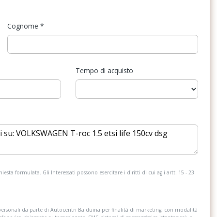
a
Specchietti retrovisori elettrici e riscaldabili
Cognome
*
ale con display
Tappetini
Volante in pelle
Tempo di acquisto
esta formulata. Gli Interessati possono esercitare i diritti di cui agli artt. 15 - 23
personali da parte di Autocentri Balduina per finalità di marketing, con modalità