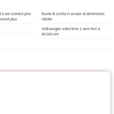
tifunzione
Copertura vano bagagli
Fari con accensione automatica
t e we connect plus
Ruota di scorta in acciaio di dimensioni
nnect plus
ridotte
Freno di stazionamento elettrico
Volkswagen extra time 2 anni fino a
80.000 km
touchscreen
Interni in tessuto
Pacchetto sicurezza
ori esterni
Personalizzazioni Linea e Stile
Radio DAB
li stradali
Sedili abbattibili
o Anterori e
Sistema di apertura keyless
 d'emergenza
Sistema di ricarica wireless per
smartphone