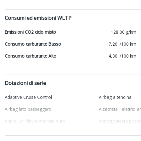
Consumi ed emissioni WLTP
Emissioni CO2 ciclo misto
128,00 g/km
Consumo carburante Basso
7,20 l/100 km
Consumo carburante Alto
4,80 l/100 km
Dotazioni di serie
Adaptive Cruise Control
Airbag a tendina
Airbag lato passeggero
Alzacristalli elettrici 
Apple Car Play e Android Auto
Appoggiatesta poster
Bracciolo anteriore
Cerchi in lega