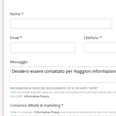
Sistema di riconoscimento stanchezza
Specchietti di cortesi
guidatore
Nome
*
Start & Stop
Strumentazione digit
Telecamera posteriore
USB
Email
*
Telefono
*
Messaggio
INFORMATIVA AI SENSI DEL REGOLAMENTO UE N. 2016/679 "GDPR"
I dati personali acquisiti saranno utilizzati esclusivamente per rispondere alla richi
del GDPR.
Informativa Privacy
.
Consenso Attività di marketing
*
Letta e compresa l’
Informativa Privacy
, acconsento al trattamento dei miei dati 