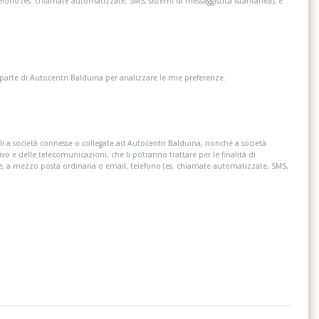
lefono (es. chiamate automatizzate, SMS, sistemi di messaggistica istantanea), e
 parte di Autocentri Balduina per analizzare le mie preferenze.
i a società connesse o collegate ad Autocentri Balduina, nonché a società
ivo e delle telecomunicazioni, che li potranno trattare per le finalità di
re, a mezzo posta ordinaria o email, telefono (es. chiamate automatizzate, SMS,