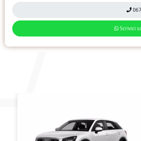
067
Scrivici 