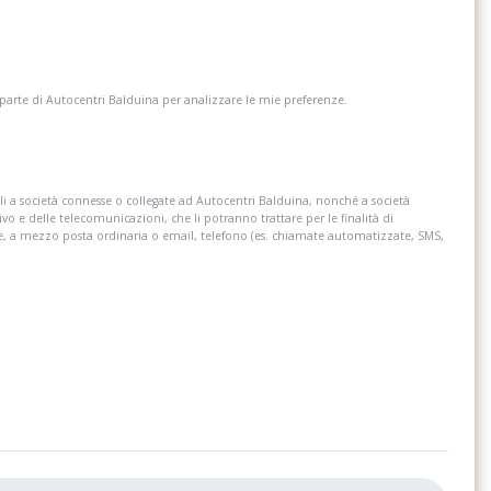
 parte di Autocentri Balduina per analizzare le mie preferenze.
i a società connesse o collegate ad Autocentri Balduina, nonché a società
ivo e delle telecomunicazioni, che li potranno trattare per le finalità di
re, a mezzo posta ordinaria o email, telefono (es. chiamate automatizzate, SMS,