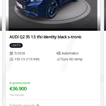
AUDI Q2 35 1.5 tfsi identity black s-tronic
USATO
5/2026
Automatico
150 CV (110 KW)
Euro 6D-temp
In promozione
€36.900
*Iva Esposta
Scheda veicolo