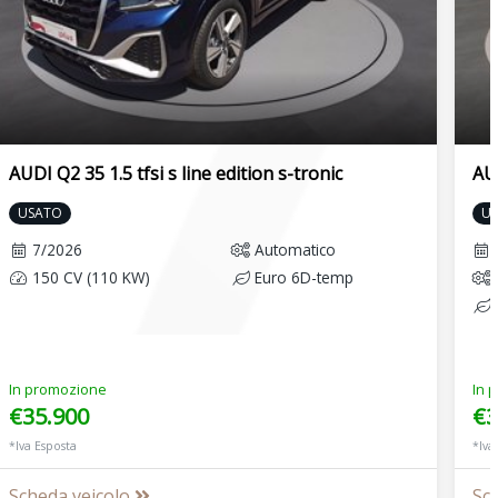
AUDI Q2 35 1.5 tfsi s line edition s-tronic
AUD
USATO
U
7/2026
Automatico
150 CV (110 KW)
Euro 6D-temp
In promozione
In 
€35.900
€3
*Iva Esposta
*Iva
Scheda veicolo
Sc