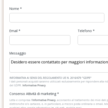
Nome
*
Sistema di chiamata d'emergenza
Sistema di protezion
Sistema di riconoscimento stanchezza
Specchietti di cortesi
guidatore
Email
*
Telefono
*
Strumentazione digitale con display
Supporto Lombare
Telecamera posteriore
Tetto panoramico
Messaggio
Vetri oscurati
INFORMATIVA AI SENSI DEL REGOLAMENTO UE N. 2016/679 "GDPR"
I dati personali acquisiti saranno utilizzati esclusivamente per rispondere alla richi
del GDPR.
Informativa Privacy
.
Consenso Attività di marketing
*
Letta e compresa l’
Informativa Privacy
, acconsento al trattamento dei miei dati 
elettroniche e/o cartacee, e, in particolare, a mezzo posta ordinaria o email, te
qualsiasi altro canale informatico (es. siti web, mobile app).