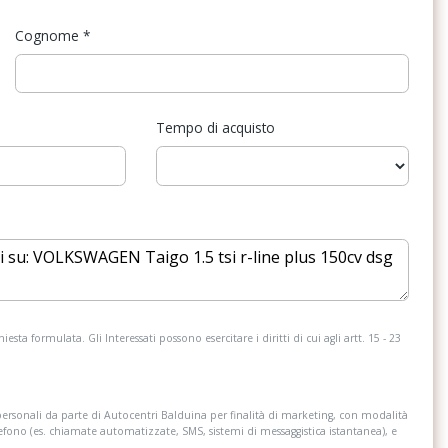
della corsia
Cognome
*
e urto pedoni
Sistema di ricarica wireless per
smartphone
a
Start & Stop
Tempo di acquisto
Tappetini
USB
esta formulata. Gli Interessati possono esercitare i diritti di cui agli artt. 15 - 23
personali da parte di Autocentri Balduina per finalità di marketing, con modalità
lefono (es. chiamate automatizzate, SMS, sistemi di messaggistica istantanea), e