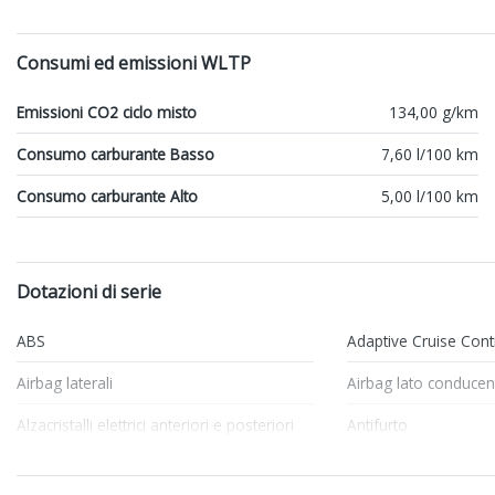
Consumi ed emissioni WLTP
Emissioni CO2 ciclo misto
134,00 g/km
Consumo carburante Basso
7,60 l/100 km
Consumo carburante Alto
5,00 l/100 km
Dotazioni di serie
ABS
Adaptive Cruise Cont
Airbag laterali
Airbag lato conducen
Alzacristalli elettrici anteriori e posteriori
Antifurto
Appoggiatesta posteriori
ASR Anti-Slip Regulat