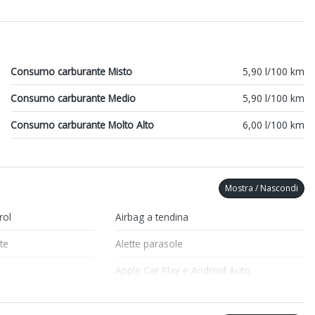
Consumo carburante Misto
5,90 l/100 km
Consumo carburante Medio
5,90 l/100 km
Consumo carburante Molto Alto
6,00 l/100 km
Mostra / Nascondi
rol
Airbag a tendina
te
Alette parasole
Apple Car Play e Android Auto
ion
Assistente al parcheggio