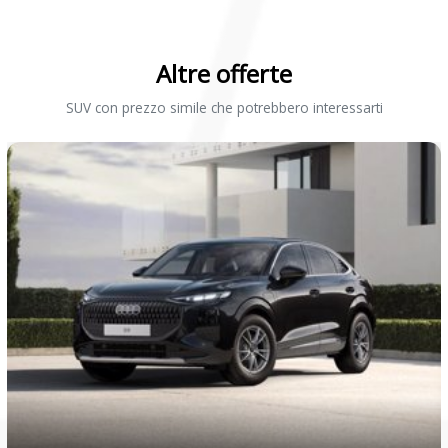
Pacchetto assistenza plus
Pacchetto comfort
Altre offerte
Pacchetto equipaggiamenti per l'italia
SUV con prezzo simile che potrebbero interessarti
Pacchetto estetico nero
Pacchetto interni con sedili sportivi, tessuto nero
Pacchetto luci ambiente
Pacchetto luci ambiente
Pacchetto mmi plus
Pacchetto sicurezza plus
Pacchetto smarthphone
Parabrezza in vetro atermico
Portellone vano bagagli ad apertura e chiusura elettrica