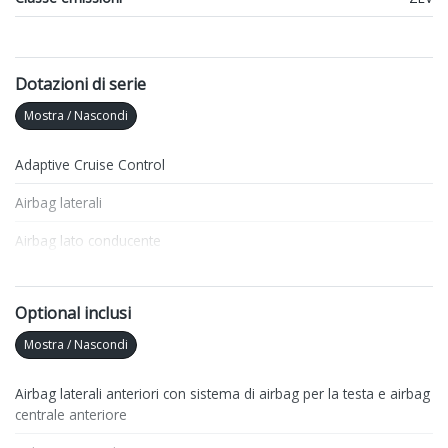
Dotazioni di serie
Mostra / Nascondi
Adaptive Cruise Control
Airbag laterali
Airbag lato conducente
Airbag lato passeggero
Optional inclusi
Antifurto
Mostra / Nascondi
Apple Car Play e Android Auto
Assistente al parcheggio
Airbag laterali anteriori con sistema di airbag per la testa e airbag
centrale anteriore
Badge esterno identificativo