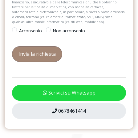
Sistema di riconoscimento stanchezza guidatore
finanziario, assicurativo e delle telecomunicazioni, che li potranno
Immobilizzatore elettronico
trattare per le finalità di marketing, con modalità cartacee,
automatizzate o elettroniche e, in particolare, a mezzo posta ordinaria
Sistema telefonico integrato
o email, telefono (es. chiamate automatizzate, SMS, MMS), fax e
Inserto decorativo in alluminio konvergenz antracite
qualsiasi altro canale informatico (es. siti web, mobile app).
Specchietti retrovisori elettrici e riscaldabili
Inserto per il cruscotto in alluminio convergence antracite
Acconsento
Non acconsento
Spoiler
Interni con sedili sportivi in tessuto nero
Strumentazione digitale con display
Kit emergenza con giubbotti catarifrangenti
Supporto Lombare
Lane departure warning con emergency assist
Tappetini
Luce di proiezione negli specchietti esterni
Telecamera posteriore
Luci diurne con gestione automatizzata e funzione coming e
Scrivici su Whatsapp
leaving home automatica
Mancorrente del tetto in nero
0678461414
Mancorrenti al tetto in alluminio
On board charger da 11 kw