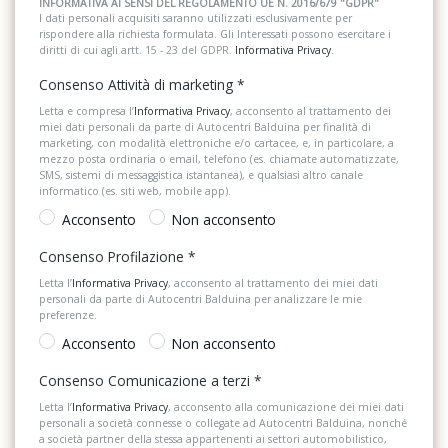
INFORMATIVA AI SENSI DEL REGOLAMENTO UE N. 2016/679 "GDPR"
I dati personali acquisiti saranno utilizzati esclusivamente per
Chiamata di emergenza e assistenza e servizi audi connect
rispondere alla richiesta formulata. Gli Interessati possono esercitare i
Retrovisore interno auto-anabbagliante
remote & control
diritti di cui agli artt. 15 - 23 del GDPR.
Informativa Privacy
.
Riconoscimento segnali stradali
Consenso Attività di marketing
*
Chiave comfort senza safelock
Sedile riscaldato lato guidatore
Letta e compresa l’
Informativa Privacy
, acconsento al trattamento dei
Cielo in tessuto colore grigio acciaio
miei dati personali da parte di Autocentri Balduina per finalità di
marketing, con modalità elettroniche e/o cartacee, e, in particolare, a
Sedili abbattibili
mezzo posta ordinaria o email, telefono (es. chiamate automatizzate,
Climatizzatore ausiliario
SMS, sistemi di messaggistica istantanea), e qualsiasi altro canale
Sedili regolabili
informatico (es. siti web, mobile app).
Climatizzatore automatico monozona
Acconsento
Non acconsento
Servosterzo
Cruise control adattivo con limitatore di velocità
Consenso Profilazione
*
Sistema audio
Estensione della garanzia 2 anni max. 40.000 km
Letta l’
Informativa Privacy
, acconsento al trattamento dei miei dati
personali da parte di Autocentri Balduina per analizzare le mie
Sistema di assistenza al mantenimento della corsia
Estetica s line
preferenze.
Sistema di chiamata d'emergenza
Acconsento
Non acconsento
Fari matrix led
Sistema di guida assistita
Consenso Comunicazione a terzi
*
Finiture esterne lucide
Letta l’
Informativa Privacy
, acconsento alla comunicazione dei miei dati
Sistema di navigazione
personali a società connesse o collegate ad Autocentri Balduina, nonché
Freni anteriori a disco / posteriori a tamburo
a società partner della stessa appartenenti ai settori automobilistico,