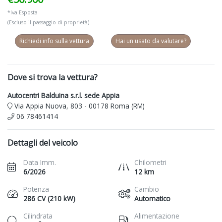
*Iva Esposta
(Escluso il passaggio di proprietà)
Richiedi info sulla vettura
Hai un usato da valutare?
Dove si trova la vettura?
Autocentri Balduina s.r.l. sede Appia
Via Appia Nuova, 803 - 00178 Roma (RM)
06 78461414
Dettagli del veicolo
Data Imm.
Chilometri
6/2026
12 km
Potenza
Cambio
286 CV (210 kW)
Automatico
Cilindrata
Alimentazione