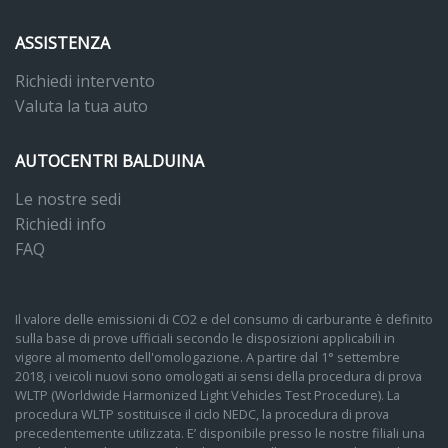
Sterzo progressivo
ASSISTENZA
Supplemento colore speciale e/o metallizzato
Richiedi intervento
Supporto lombare a 4 vie per i sedili anteriori
Valuta la tua auto
Tappetini anteriori e posteriori
AUTOCENTRI BALDUINA
Tasti di comando in nero lucido
Le nostre sedi
Telaio sportivo
Richiedi info
FAQ
Telecamera posteriore
Verniciatura integrale
Il valore delle emissioni di CO2 e del consumo di carburante è definito
Vetri atermici
sulla base di prove ufficiali secondo le disposizioni applicabili in
vigore al momento dell'omologazione. A partire dal 1° settembre
Vetro parasole oscurato
2018, i veicoli nuovi sono omologati ai sensi della procedura di prova
WLTP (Worldwide Harmonized Light Vehicles Test Procedure). La
Volante multifunzionale in pelle sportivo a razze doppie con
procedura WLTP sostituisce il ciclo NEDC, la procedura di prova
bilancieri
precedentemente utilizzata. E’ disponibile presso le nostre filiali una