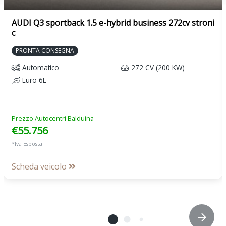
Presa di ricarica combo 2 (ue)
AUDI Q3 sportback 1.5 e-hybrid business 272cv stroni
Proiettori audi matrix led
c
Ricezione radio digitale
PRONTA CONSEGNA
Riconoscimento dei segnali stradali basato su telecamera
Automatico
272 CV (200 KW)
Euro 6E
Rilevatore di distrazione e stanchezza conducente
S line
Prezzo Autocentri Balduina
Sedili anteriori a regolazione manuale
€55.756
Sedili anteriori riscaldati
*Iva Esposta
Sedili posteriori ribaltabili divisibili 60:40 o completamente
Scheda veicolo
ribaltabili
Sensore luci / pioggia
Senza denominazione motorizzazione