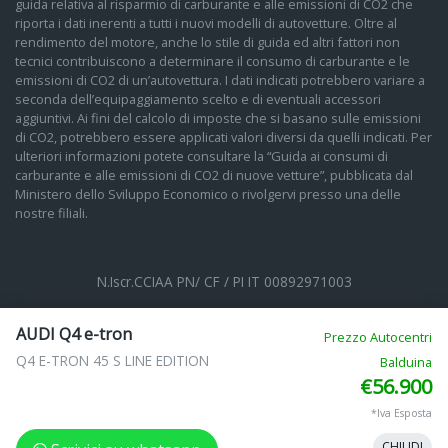
guida relativa al risparmio di carburante e alle emissioni di CO2 che
riporta i dati inerenti a tutti i nuovi modelli di autovetture. Oltre al
rendimento del motore, anche lo stile di guida ed altri fattori non
tecnici contribuiscono a determinare il consumo di carburante e le
emissioni di CO2 di un’autovettura. I dati indicati potrebbero variare a
seconda dell’equipaggiamento scelto e di eventuali accessori
aggiuntivi. Ai fini del calcolo di imposte che si basano sulle emissioni
di CO2, potrebbero essere applicati valori diversi da quelli indicati. Per
ulteriori informazioni potete consultare la “Guida ai consumi di
carburante e alle emissioni di CO2 di nuove vetture”, pubblicata dal
Ministero dello Sviluppo Economico o rivolgervi presso una delle
nostre filiali.
N.Iscr.CCIAA PN/ CF / PI IT 00892971003
Cookie Policy
Privacy Policy
Impostazioni di tracciamento
AUDI Q4 e-tron
Prezzo Autocentri
Q4 E-TRON 45 S LINE EDITION
Balduina
€56.900
*Iva Esposta
CHIUDI