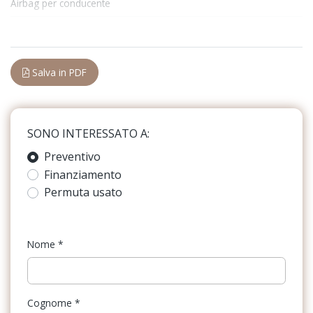
Airbag per conducente
Bagagliaio apribile elettricamente
Airbag per passeggero, con disattivazione
Barre portabagagli
Amplificatore di segnale per telefonia mobile tipo 1
Bluetooth®
Salva in PDF
Appoggiabraccia centrale anteriore comfort
Bracciolo anteriore
Assistente alla frenata
Cambio al volante
SONO INTERESSATO A:
Assistente di sterzata e assistente di svolta
Caricabatteria
Preventivo
Attrezzi di bordo
Finanziamento
Cavo ricarica batterie
Attrezzi di bordo con kit di riparazione pneumatici
Permuta usato
Cerchi in lega
Audi connect navigation & infotainment
Chiavi e telecomandi
Audi phone box
Nome
*
Cielo
Audi pre sense front
Climatizzatore Automatico
Audi smartphone interface
Cognome
*
Cristalli atermici