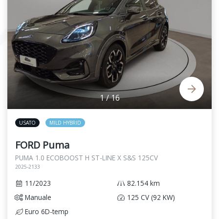
1
/
16
USATO
MILD HYBRID
FORD Puma
PUMA 1.0 ECOBOOST H ST-LINE X S&S 125CV
2025-2133
11/2023
82.154 km
Manuale
125 CV (92 KW)
Euro 6D-temp