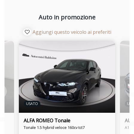
Auto in promozione
Aggiungi questo veicolo ai preferiti
USATO
US
ALFA ROMEO Tonale
AUD
Tonale 1.5 hybrid veloce 160cv tct7
A1 sp