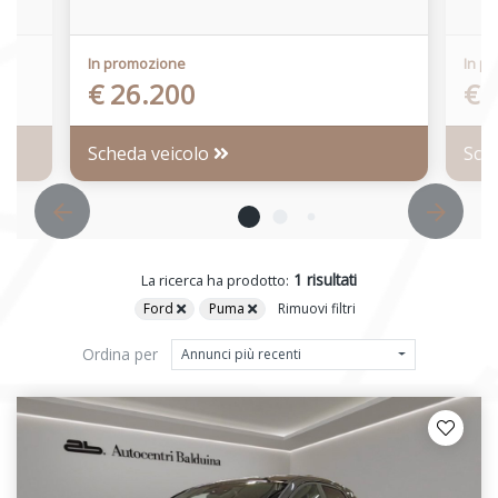
In promozione
In p
€ 26.200
€ 
Scheda veicolo
Sch
1 risultati
La ricerca ha prodotto:
Ford
Puma
Rimuovi filtri
Ordina per
Annunci più recenti