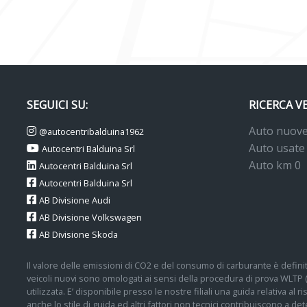
SEGUICI SU:
RICERCA V
Auto nuov
@autocentribalduina1962
Auto usate
Autocentri Balduina Srl
Auto km 0
Autocentri Balduina Srl
Autocentri Balduina Srl
AB Divisione Audi
AB Divisione Volkswagen
AB Divisione Skoda
Il valore delle emissioni di CO2 e del consumo di carburante è definit
veicoli nuovi sono omologati ai sensi della procedura di prova WLTP
utilizzata. E’ disponibile presso le nostre filiali una guida relativa al
anche lo stile di guida ed altri fattori non tecnici contribuiscono a 