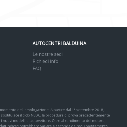
AUTOCENTRI BALDUINA
Le nostre sedi
Richiedi info
FAQ
 al momento dell'omologazione. A partire dal 1° settembre 2018, i
sostituisce il ciclo NEDC, la procedura di prova precedentemente
tti i nuovi modelli di autovetture. Oltre al rendimento del motore,
 I dati indicati potrebbero variare a seconda dell’equipaggiamento