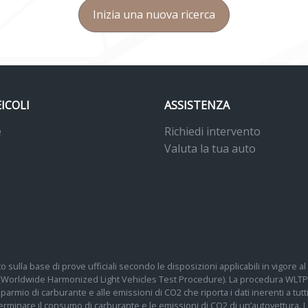
Inizia una nuova ricerca
EICOLI
ASSISTENZA
e
Richiedi intervento
Valuta la tua auto
o sulla base di prove ufficiali secondo le disposizioni applicabili in vigore
 (Worldwide Harmonized Light Vehicles Test Procedure). La procedura WLTP 
 risparmio di carburante e alle emissioni di CO2 che riporta i dati inerenti a tu
determinare il consumo di carburante e le emissioni di CO2 di un’autovettura.