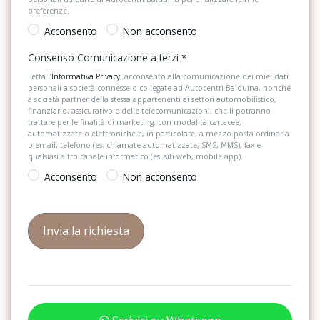
preferenze.
Volante in pelle flat bottom con comandi radio
Acconsento
Non acconsento
Winter pack
Consenso Comunicazione a terzi
*
Letta l’
Informativa Privacy
, acconsento alla comunicazione dei miei dati
personali a società connesse o collegate ad Autocentri Balduina, nonché
a società partner della stessa appartenenti ai settori automobilistico,
finanziario, assicurativo e delle telecomunicazioni, che li potranno
trattare per le finalità di marketing, con modalità cartacee,
automatizzate o elettroniche e, in particolare, a mezzo posta ordinaria
o email, telefono (es. chiamate automatizzate, SMS, MMS), fax e
qualsiasi altro canale informatico (es. siti web, mobile app).
Acconsento
Non acconsento