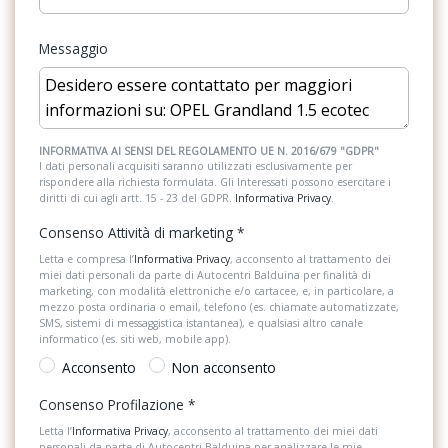
Park&go pack 1
Messaggio
Park&go pack 2
Poggiatesta centrale posteriore
Riconoscimento segnali stradali
INFORMATIVA AI SENSI DEL REGOLAMENTO UE N. 2016/679 "GDPR"
I dati personali acquisiti saranno utilizzati esclusivamente per
Rilevamento stanchezza guidatore
rispondere alla richiesta formulata. Gli Interessati possono esercitare i
diritti di cui agli artt. 15 - 23 del GDPR.
Informativa Privacy
.
Safety pack
Consenso Attività di marketing
*
Sedute anteriori sport, sedile guidatore agr
Letta e compresa l’
Informativa Privacy
, acconsento al trattamento dei
miei dati personali da parte di Autocentri Balduina per finalità di
Sight&light pack
marketing, con modalità elettroniche e/o cartacee, e, in particolare, a
mezzo posta ordinaria o email, telefono (es. chiamate automatizzate,
Soglia battitacco «opel»
SMS, sistemi di messaggistica istantanea), e qualsiasi altro canale
informatico (es. siti web, mobile app).
Specchietti richiudibili e regolabili elettricamente
Acconsento
Non acconsento
Tetto nero
Consenso Profilazione
*
Letta l’
Informativa Privacy
, acconsento al trattamento dei miei dati
Vetri posteriori oscurati
personali da parte di Autocentri Balduina per analizzare le mie