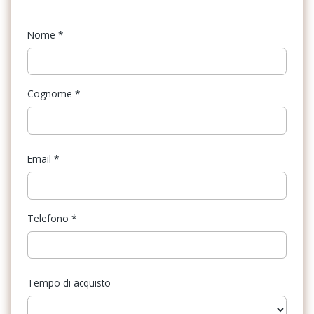
Console centrale con bracciolo scorrevole
Riconoscimento segnali stradali
Controllo automatico dei fari
Nome
*
Sedili anteriori sportivi
Doppia chiave richiudibile
Sistema di apertura keyless
Esp
Cognome
*
Sistema di assistenza al mantenimento della corsia
Frenata automatica d&apos;emergenza
Sistema di frenata anti collisione
Interni in alcantara con sedili anteriori agr
Sistema di navigazione
Email
*
Keyless entry&start
Sistema di riconoscimento stanchezza guidatore
Lane keep assist
Specchietti retrovisori elettrici
Telefono
*
Luce vano bagagliaio
Vetri oscurati
Luci d&apos;ambiente
Volante in pelle
Modanature esterne cromate
Tempo di acquisto
Navi intellilink con apple carplay e android auto