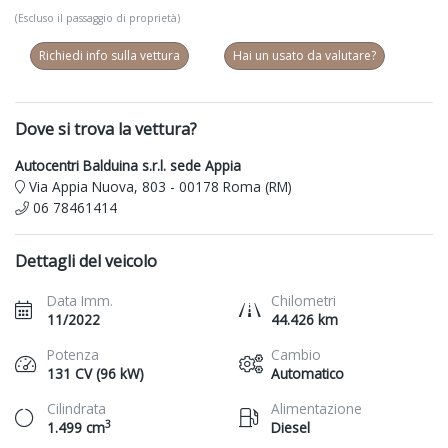
(Escluso il passaggio di proprietà)
Richiedi info sulla vettura
Hai un usato da valutare?
Dove si trova la vettura?
Autocentri Balduina s.r.l. sede Appia
Via Appia Nuova, 803 - 00178 Roma (RM)
06 78461414
Dettagli del veicolo
Data Imm.
Chilometri
11/2022
44.426 km
Potenza
Cambio
131 CV (96 kW)
Automatico
Cilindrata
Alimentazione
3
1.499 cm
Diesel