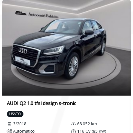
AUDI Q2 1.0 tfsi design s-tronic
USATO
3/2018
68.052 km
Automatico
116 CV (85 KW)