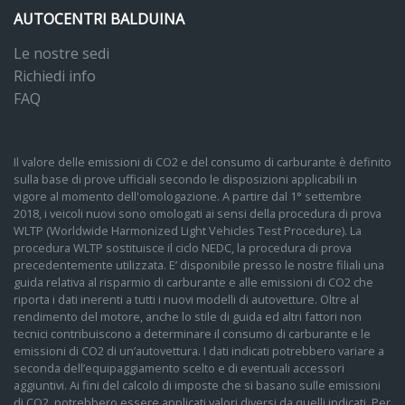
AUTOCENTRI BALDUINA
Le nostre sedi
Richiedi info
FAQ
Il valore delle emissioni di CO2 e del consumo di carburante è definito
sulla base di prove ufficiali secondo le disposizioni applicabili in
vigore al momento dell'omologazione. A partire dal 1° settembre
2018, i veicoli nuovi sono omologati ai sensi della procedura di prova
WLTP (Worldwide Harmonized Light Vehicles Test Procedure). La
procedura WLTP sostituisce il ciclo NEDC, la procedura di prova
precedentemente utilizzata. E’ disponibile presso le nostre filiali una
guida relativa al risparmio di carburante e alle emissioni di CO2 che
riporta i dati inerenti a tutti i nuovi modelli di autovetture. Oltre al
rendimento del motore, anche lo stile di guida ed altri fattori non
tecnici contribuiscono a determinare il consumo di carburante e le
emissioni di CO2 di un’autovettura. I dati indicati potrebbero variare a
seconda dell’equipaggiamento scelto e di eventuali accessori
aggiuntivi. Ai fini del calcolo di imposte che si basano sulle emissioni
di CO2, potrebbero essere applicati valori diversi da quelli indicati. Per