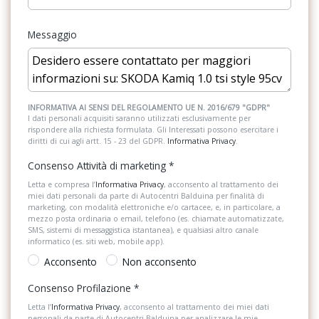
Climatronic - climatizzatore automatico a due zone con filtro
Fendinebbia anteriori
combinato, sensore umidità e air care
Messaggio
Freni a disco
Cornice della calandra cromata
Illuminazione abitacolo
Dispositivo antiavviamento elettronico (immobilizer), numero di
telaio visibile sul parabrezza
Illuminazione bagagliaio
INFORMATIVA AI SENSI DEL REGOLAMENTO UE N. 2016/679 "GDPR"
I dati personali acquisiti saranno utilizzati esclusivamente per
Driver activity assistant - dispositivo di riconoscimento della
rispondere alla richiesta formulata. Gli Interessati possono esercitare i
Indicatore temperatura esterna
diritti di cui agli artt. 15 - 23 del GDPR.
Informativa Privacy
.
stanchezza del conducente
Inserti in acciaio esterni
Consenso Attività di marketing
*
Dsr
Interni personalizzazione colori
Letta e compresa l’
Informativa Privacy
, acconsento al trattamento dei
miei dati personali da parte di Autocentri Balduina per finalità di
Ebd
marketing, con modalità elettroniche e/o cartacee, e, in particolare, a
Kit emergenza
mezzo posta ordinaria o email, telefono (es. chiamate automatizzate,
Edl
SMS, sistemi di messaggistica istantanea), e qualsiasi altro canale
Kit riparazione pneumatici / tirefit
informatico (es. siti web, mobile app).
Esbs
Acconsento
Non acconsento
Lunotto termico
Esc
Consenso Profilazione
*
Pacchetto sicurezza
Fari anteriori full led crystal lighting con funzione afs e indicatori di
Letta l’
Informativa Privacy
, acconsento al trattamento dei miei dati
personali da parte di Autocentri Balduina per analizzare le mie