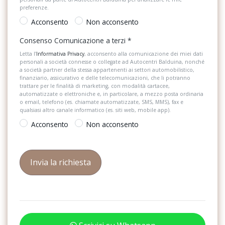
Partenza in salita assistita
direzione dinamici
preferenze.
Personalizzazioni Linea e Stile
Fari fendinebbia led con funzione curvante integrati nei gruppi
Acconsento
Non acconsento
ottici anteriori
Poggiatesta anteriori regolabili
Consenso Comunicazione a terzi
*
Freni a disco anteriori e posteriori
Letta l’
Informativa Privacy
, acconsento alla comunicazione dei miei dati
Portabicchiere
personali a società connesse o collegate ad Autocentri Balduina, nonché
Front assistant con riconoscimento pedoni - monitoraggio radar
a società partner della stessa appartenenti ai settori automobilistico,
Portaoggetti aggiuntivi
finanziario, assicurativo e delle telecomunicazioni, che li potranno
dello spazio antistante la vettura e funzione di frenata automatica
trattare per le finalità di marketing, con modalità cartacee,
di emergenza
automatizzate o elettroniche e, in particolare, a mezzo posta ordinaria
Predisposizioni
o email, telefono (es. chiamate automatizzate, SMS, MMS), fax e
Ganci appendiabiti sui montanti b
qualsiasi altro canale informatico (es. siti web, mobile app).
Presa 12V aggiuntiva
Acconsento
Non acconsento
Hba
Radio DAB
Indicatore della temperatura esterna
Retrovisore interno auto-anabbagliante
Indicatori di direzione integrati negli specchietti retrovisori laterali
Sedili anteriori regolabili
in tecnologia led
Sedili posteriori regolabili
Inserti di colore argento sulla parte inferiore della fiancata
Sedili regolabili elettricamente
Interni style in tessuto / pelle sintetica scamosciata