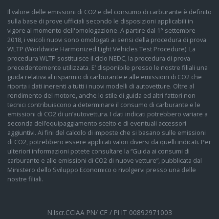
Il valore delle emissioni di CO2 e del consumo di carburante è definito
Xds+
sulla base di prove ufficiali secondo le disposizioni applicabili in
vigore al momento dell'omologazione. A partire dal 1° settembre
2018, i veicoli nuovi sono omologati ai sensi della procedura di prova
WLTP (Worldwide Harmonized Light Vehicles Test Procedure). La
procedura WLTP sostituisce il ciclo NEDC, la procedura di prova
precedentemente utilizzata. E’ disponibile presso le nostre filiali una
guida relativa al risparmio di carburante e alle emissioni di CO2 che
riporta i dati inerenti a tutti i nuovi modelli di autovetture. Oltre al
rendimento del motore, anche lo stile di guida ed altri fattori non
tecnici contribuiscono a determinare il consumo di carburante e le
emissioni di CO2 di un’autovettura. I dati indicati potrebbero variare a
seconda dell’equipaggiamento scelto e di eventuali accessori
aggiuntivi. Ai fini del calcolo di imposte che si basano sulle emissioni
di CO2, potrebbero essere applicati valori diversi da quelli indicati. Per
ulteriori informazioni potete consultare la “Guida ai consumi di
carburante e alle emissioni di CO2 di nuove vetture”, pubblicata dal
Ministero dello Sviluppo Economico o rivolgervi presso una delle
nostre filiali.
N.Iscr.CCIAA PN/ CF / PI IT 00892971003