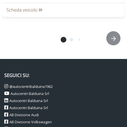
Schienale dei sedili posteriori ribaltabile divisibile (60/40)
Scheda veicolo
Sedile conducente regolabile in altezza
Sedili anteriori con supporto lombare regolabile manualmente
Sensore luce con attivazione automatica dei fari
Sensori per il parcheggio posteriori con frenata automatica di
emergenza
Servosterzo elettromeccanico
Sistema di monitoraggio pressione pneumatici (tpm+)
SEGUICI SU:
Skoda care connect - servizi di chiamata di emergenza (a vita)
@autocentribalduina1962
con service proattivo (10 anni)
Autocentri Balduina Srl
Smartlink via cavo con carplay (apple) e android auto (google)
Autocentri Balduina Srl
Autocentri Balduina Srl
Specchi di cortesia nelle alette parasole
AB Divisione Audi
Specchietti retrovisori esterni regolabili e riscaldabili
AB Divisione Volkswagen