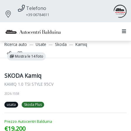
Telefono
+39 06784611
Ricerca auto
Usate
Skoda
Kamiq
Mostra le 14 foto
SKODA Kamiq
KAMIQ 1.0 TSI STYLE 95CV
2026-1558
usata
Skoda Plus
Prezzo Autocentri Balduina
€19.200