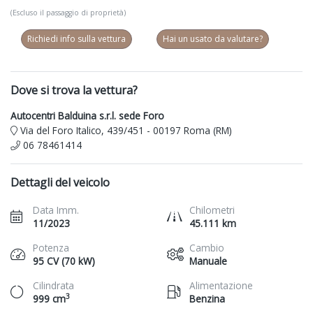
(Escluso il passaggio di proprietà)
Richiedi info sulla vettura
Hai un usato da valutare?
Dove si trova la vettura?
Autocentri Balduina s.r.l. sede Foro
Via del Foro Italico, 439/451 - 00197 Roma (RM)
06 78461414
Dettagli del veicolo
Data Imm.
Chilometri
11/2023
45.111 km
Potenza
Cambio
95 CV (70 kW)
Manuale
Cilindrata
Alimentazione
3
999 cm
Benzina