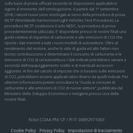
sulla base di prove ufficiali secondo le disposizioni applicabili in
vigore al momento dell'omologazione. A partire dal 1° settembre
2018, i veicoli nuovi sono omologati ai sensi della procedura di prova
WLTP (Worldwide Harmonized Light Vehicles Test Procedure). La
procedura WLTP sostituisce il ciclo NEDC, la procedura di prova
precedentemente utilizzata. E’ disponibile presso le nostre filiali una
guida relativa al risparmio di carburante e alle emissioni di CO2 che
riporta i dati inerenti a tutti i nuovi modelli di autovetture. Oltre al
rendimento del motore, anche lo stile di guida ed altri fattori non
tecnici contribuiscono a determinare il consumo di carburante e le
emissioni di CO2 di un’autovettura. I dati indicati potrebbero variare a
seconda dell’equipaggiamento scelto e di eventuali accessori
aggiuntivi. Ai fini del calcolo di imposte che si basano sulle emissioni
di CO2, potrebbero essere applicati valori diversi da quelli indicati. Per
ulteriori informazioni potete consultare la “Guida ai consumi di
carburante e alle emissioni di CO2 di nuove vetture”, pubblicata dal
Ministero dello Sviluppo Economico o rivolgervi presso una delle
nostre filiali.
N.Iscr.CCIAA PN/ CF / PI IT 00892971003
Cookie Policy
Privacy Policy
Impostazioni di tracciamento