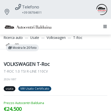
Telefono
+39 06784611
Ricerca auto
Usate
Volkswagen
T-Roc
Mostra le 20 foto
VOLKSWAGEN T-Roc
T-ROC 1.0 TSI R-LINE 110CV
2026-1697
usata
VW Usato Certificato
Prezzo Autocentri Balduina
€24.500