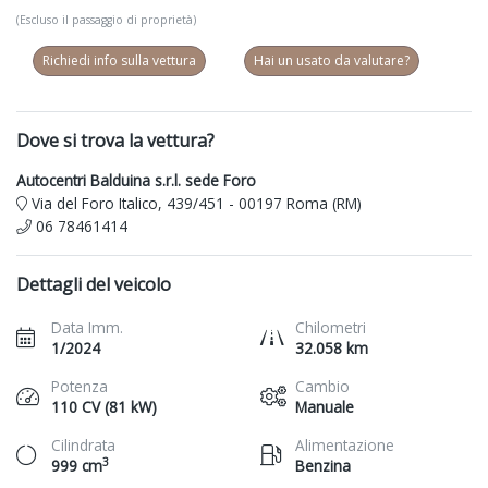
(Escluso il passaggio di proprietà)
Richiedi info sulla vettura
Hai un usato da valutare?
Dove si trova la vettura?
Autocentri Balduina s.r.l. sede Foro
Via del Foro Italico, 439/451 - 00197 Roma (RM)
06 78461414
Dettagli del veicolo
Data Imm.
Chilometri
1/2024
32.058 km
Potenza
Cambio
110 CV (81 kW)
Manuale
Cilindrata
Alimentazione
3
999 cm
Benzina