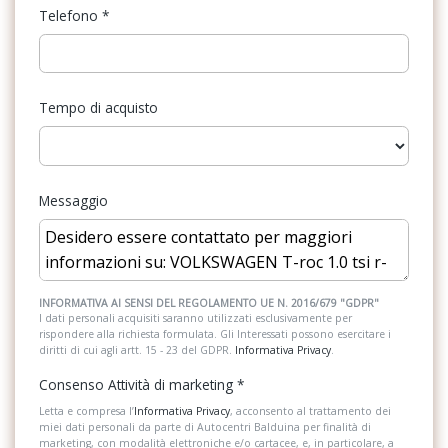
Telefono
*
pneumatici 215/50 r18 a bassa resistenza al rotolamento, bulloni
Illuminazione abitacolo
antifurto
Impianto audio con touchscreen
Cerchi in lega valencia 7j x 17 con pneumatici 215/55 con
resistenza al rotolamento super ottimizzata
Tempo di acquisto
Inserti in acciaio esterni
Chiusura centralizzata con telecomando
Interni in tessuto
Climatizzatore automatico bizona air care climatronic
Kit emergenza
Messaggio
Climatizzatore manuale con filtro anti allergeni
Kit riparazione pneumatici / tirefit
Controllo elettronico stabilità (esc)
Luci diurne
Cristalli posteriori e lunotto oscurati
Pacchetto sicurezza
INFORMATIVA AI SENSI DEL REGOLAMENTO UE N. 2016/679 "GDPR"
I dati personali acquisiti saranno utilizzati esclusivamente per
Dashpad e inserti in lava stone black
rispondere alla richiesta formulata. Gli Interessati possono esercitare i
Partenza in salita assistita
diritti di cui agli artt. 15 - 23 del GDPR.
Informativa Privacy
.
Digital cockpit pro da 10,25
Personalizzazioni Linea e Stile
Consenso Attività di marketing
*
Dispositivo antiavviamento elettronico
Poggiatesta anteriori regolabili
Letta e compresa l’
Informativa Privacy
, acconsento al trattamento dei
miei dati personali da parte di Autocentri Balduina per finalità di
Eds
marketing, con modalità elettroniche e/o cartacee, e, in particolare, a