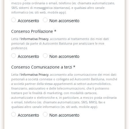
Pomello del cambio in pelle
mezzo posta ordinaria o email, telefono (es. chiamate automatizzate,
SMS, sistemi di messaggistica istantanea), e qualsiasi altro canale
Emergency call
Portaoggetti aggiuntivi
informatico (es. siti web, mobile app).
Fari iq.light led performance
Acconsento
Non acconsento
Predisposizioni
Consenso Profilazione
*
Fatigue detection
Radio DAB
Letta l’
Informativa Privacy
, acconsento al trattamento dei miei dati
Freni a disco anteriori e posteriori
personali da parte di Autocentri Balduina per analizzare le mie
Retrovisore interno auto-anabbagliante
preferenze.
Freno di stazionamento elettronico auto hold
Sedili abbattibili
Acconsento
Non acconsento
Front assist con frenata di emergenza city emergency brake e
Sedili anteriori regolabili
Consenso Comunicazione a terzi
*
riconoscimento pedoni
Letta l’
Informativa Privacy
, acconsento alla comunicazione dei miei dati
Sensori di Parcheggio Anterori e Posteriori
personali a società connesse o collegate ad Autocentri Balduina, nonché
Funzione coming home e leaving home
a società partner della stessa appartenenti ai settori automobilistico,
Sensori di pioggia
finanziario, assicurativo e delle telecomunicazioni, che li potranno
Gruppi ottici anteriori con tecnologia led
trattare per le finalità di marketing, con modalità cartacee,
automatizzate o elettroniche e, in particolare, a mezzo posta ordinaria
Servosterzo
o email, telefono (es. chiamate automatizzate, SMS, MMS), fax e
Gruppi ottici posteriori a led
qualsiasi altro canale informatico (es. siti web, mobile app).
Sistema automatico di parcheggio
Hill start assist
Acconsento
Non acconsento
Sistema di assistenza al mantenimento della corsia
Indicatori di direzione laterali integrati negli specchietti retrovisori