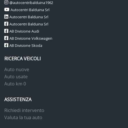
@autocentribalduina1962
Tappetini anteriori e posteriori in materiale riciclato
Autocentri Balduina Srl
Tech pack
Autocentri Balduina Srl
Autocentri Balduina Srl
Tech pack plus
AB Divisione Audi
Tire mobility set (kit riparazione gomma)
AB Divisione Volkswagen
AB Divisione Skoda
Triangolo d&apos;emergenza e kit primo soccorso
RICERCA VEICOLI
Vetri atermici
Auto nuove
Volante multifunzione in pelle
Auto usate
Volante regolabile in altezza e profondità
Auto km 0
ASSISTENZA
Richiedi intervento
Valuta la tua auto