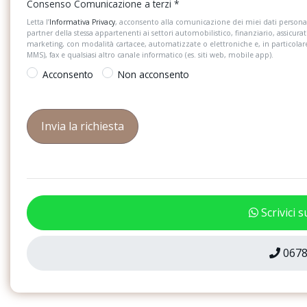
Consenso Comunicazione a terzi
*
Sistema di assistenza mantenimento
Sistema start/stop c
Letta l’
Informativa Privacy
, acconsento alla comunicazione dei miei dati personal
della corsia lane assist
dell&apos;energia in
partner della stessa appartenenti ai settori automobilistico, finanziario, assicurat
marketing, con modalità cartacee, automatizzate o elettroniche e, in particola
Specchietto retrovisore interno
Spia di controllo del
MMS), fax e qualsiasi altro canale informatico (es. siti web, mobile app).
schermabile automaticamente
pneumatici
Acconsento
Non acconsento
Tappetini anteriori e posteriori in
Tire mobility set (ki
materiale riciclato
Vetri atermici
Volante in pelle mult
Scrivici 
0678