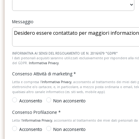
Gruppi ottici anteriori con tecnologia led
Gruppi ottici posterior
Indicatori di direzione laterali integrati
Light assist
Messaggio
negli specchietti retrovisori esterni
Luci diurne a led
Mancorrenti neri
Msr
Park assist - sistema
INFORMATIVA AI SENSI DEL REGOLAMENTO UE N. 2016/679 "GDPR"
automatico
I dati personali acquisiti saranno utilizzati esclusivamente per rispondere alla richi
del GDPR.
Informativa Privacy
.
Piano di copertura vano bagagli
Pomello del cambio i
regolabile in altezza ed estraibile
Consenso Attività di marketing
*
Letta e compresa l’
Informativa Privacy
, acconsento al trattamento dei miei dati 
Predisposizione per telefono cellulare con
Radio ready2discover
elettroniche e/o cartacee, e, in particolare, a mezzo posta ordinaria o email, te
bluetooth
touchscreen 8 (predi
qualsiasi altro canale informatico (es. siti web, mobile app).
navigazione)
Acconsento
Non acconsento
Rivestimento porte in tessuto
Sedili anteriori comf
Consenso Profilazione
*
altezza
Letta l’
Informativa Privacy
, acconsento al trattamento dei miei dati personali da
Sei altoparlanti
Sensore pioggia
Acconsento
Non acconsento