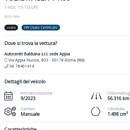
T-ROC 1.5 TSI LIFE
2026-1694
usata
VW Usato Certificato
Dove si trova la vettura?
Autocentri Balduina s.r.l. sede Appia
Via Appia Nuova, 803 - 00178 Roma (RM)
06 78461414
Dettagli del veicolo
Immatricolazione
Chilometrag
9/2023
56.316 km
Cambio
Cilindrata
3
Manuale
1.498 cm
Caratteristiche