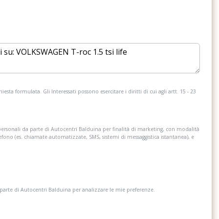
i a led
Hill start assist
Luci di lettura a led anteriori e posteriori
Modanature nere
 di parcheggio
Park pilot - sensori di parcheggio anteriori
e posteriori
esta formulata. Gli Interessati possono esercitare i diritti di cui agli artt. 15 - 23
n pelle
Predisposizione isofix
personali da parte di Autocentri Balduina per finalità di marketing, con modalità
 con display
Ricezione radio digitale dab+
lefono (es. chiamate automatizzate, SMS, sistemi di messaggistica istantanea), e
sposizione per la
ort con regolazione in
Sedili in tessuto in nero titanio / black oak
 parte di Autocentri Balduina per analizzare le mie preferenze.
Servosterzo elettromeccanico in funzione
della velocità