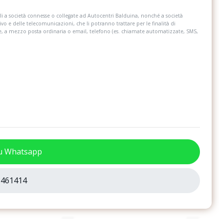
on recupero
Specchietti retrovisori esterni regolabili,
i a società connesse o collegate ad Autocentri Balduina, nonché a società
 frenata
riscaldabili e richiudibili elettricamente
ivo e delle telecomunicazioni, che li potranno trattare per le finalità di
re, a mezzo posta ordinaria o email, telefono (es. chiamate automatizzate, SMS,
la pressione
Spia e segnale acustico cinture di
sicurezza anteriori e posteriori non
allacciate
t riparazione gomma)
Triangolo d&apos;emergenza e kit primo
soccorso
ifunzione
Volante regolabile in altezza e profondità
su Whatsapp
461414