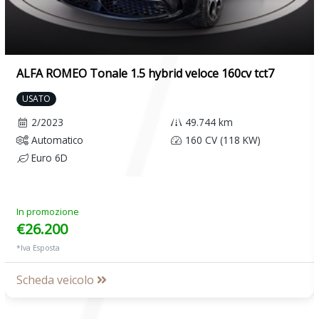
ALFA ROMEO Tonale 1.5 hybrid veloce 160cv tct7
USATO
2/2023
49.744 km
Automatico
160 CV (118 KW)
Euro 6D
In promozione
€26.200
*Iva Esposta
Scheda veicolo