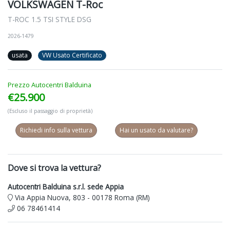
VOLKSWAGEN T-Roc
T-ROC 1.5 TSI STYLE DSG
2026-1479
usata
VW Usato Certificato
Prezzo Autocentri Balduina
€25.900
(Escluso il passaggio di proprietà)
Richiedi info sulla vettura
Hai un usato da valutare?
Dove si trova la vettura?
Autocentri Balduina s.r.l. sede Appia
Via Appia Nuova, 803 - 00178 Roma (RM)
06 78461414