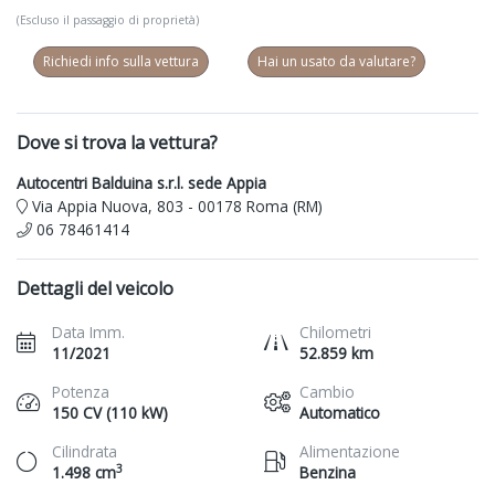
(Escluso il passaggio di proprietà)
Richiedi info sulla vettura
Hai un usato da valutare?
Dove si trova la vettura?
Autocentri Balduina s.r.l. sede Appia
Via Appia Nuova, 803 - 00178 Roma (RM)
06 78461414
Dettagli del veicolo
Data Imm.
Chilometri
11/2021
52.859 km
Potenza
Cambio
150 CV (110 kW)
Automatico
Cilindrata
Alimentazione
3
1.498 cm
Benzina