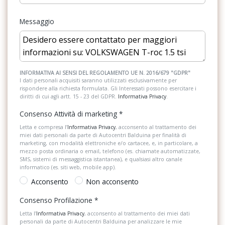
Interni personalizzazione colori
Eds
Messaggio
Kit emergenza
Emergency call
Kit riparazione pneumatici / tirefit
Fari alogeni per abbaglianti e anabbaglianti
Luci diurne
Fatigue detection
INFORMATIVA AI SENSI DEL REGOLAMENTO UE N. 2016/679 "GDPR"
I dati personali acquisiti saranno utilizzati esclusivamente per
rispondere alla richiesta formulata. Gli Interessati possono esercitare i
Pacchetto sicurezza
Fendinebbia
diritti di cui agli artt. 15 - 23 del GDPR.
Informativa Privacy
.
Personalizzazioni Linea e Stile
Freni a disco anteriori e posteriori
Consenso Attività di marketing
*
Poggiatesta anteriori regolabili
Letta e compresa l’
Informativa Privacy
, acconsento al trattamento dei
Freno di stazionamento elettronico auto hold
miei dati personali da parte di Autocentri Balduina per finalità di
marketing, con modalità elettroniche e/o cartacee, e, in particolare, a
Pomello del cambio in pelle
Front assist
mezzo posta ordinaria o email, telefono (es. chiamate automatizzate,
SMS, sistemi di messaggistica istantanea), e qualsiasi altro canale
Predisposizioni
informatico (es. siti web, mobile app).
Funzione coming home e leaving home
Acconsento
Non acconsento
Radio DAB
Funzione eco
Consenso Profilazione
*
Sedili anteriori regolabili
Gruppi ottici posteriori a led
Letta l’
Informativa Privacy
, acconsento al trattamento dei miei dati
personali da parte di Autocentri Balduina per analizzare le mie
Sensori di Parcheggio