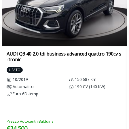
Spia e segnale acustico cinture di sicurezza anteriori e posteriori
non allacciate
Stabilizzazione rimorchio
Tire mobility set (kit riparazione gomma)
Volante in pelle multifunzione
AUDI Q3 40 2.0 tdi business advanced quattro 190cv s
Volante regolabile in altezza e profondità
-tronic
USATO
10/2019
150.687 km
Automatico
190 CV (140 KW)
Euro 6D-temp
Prezzo Autocentri Balduina
€24.500