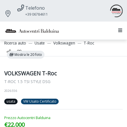
Telefono
+39 06784611
Ricerca auto
Usate
Volkswagen
T-Roc
Mostra le 20 foto
VOLKSWAGEN T-Roc
T-ROC 1.5 TSI STYLE DSG
2026-556
usata
VW Usato Certificato
Prezzo Autocentri Balduina
€22.000