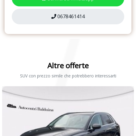
Radio ready2discover con display touchscreen 8&apos;&apos;
0678461414
Ricezione radio digitale dab+
Sedili anteriori con regolazione in altezza
Sedili in tessuto in nero titanio / black oak
Sei altoparlanti
Altre offerte
Sensore pioggia
SUV con prezzo simile che potrebbero interessarti
Servosterzo elettromeccanico in funzione della velocità
Sistema di assistenza mantenimento della corsia lane assist
Sistema start/stop con recupero dell&apos;energia in frenata
Specchietti retrovisori esterni regolabili e riscaldabili
elettricamente
Spia di controllo della pressione pneumatici