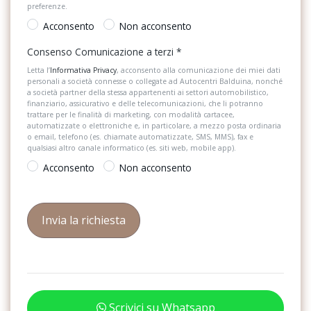
Indicatori di direzione laterali integrati negli specchietti retrovisori
preferenze.
esterni
Sensori di pioggia
Acconsento
Non acconsento
Luci ambiente bianche
Servosterzo
Consenso Comunicazione a terzi
*
Luci di lettura a led anteriori e posteriori
Letta l’
Informativa Privacy
, acconsento alla comunicazione dei miei dati
Sistema di assistenza al mantenimento della corsia
personali a società connesse o collegate ad Autocentri Balduina, nonché
a società partner della stessa appartenenti ai settori automobilistico,
Luci diurne a led
Sistema di chiamata d'emergenza
finanziario, assicurativo e delle telecomunicazioni, che li potranno
trattare per le finalità di marketing, con modalità cartacee,
Modanature cromate
automatizzate o elettroniche e, in particolare, a mezzo posta ordinaria
Sistema di riconoscimento stanchezza guidatore
o email, telefono (es. chiamate automatizzate, SMS, MMS), fax e
Msr
qualsiasi altro canale informatico (es. siti web, mobile app).
Specchietti retrovisori elettrici e riscaldabili
Acconsento
Non acconsento
Park pilot
Start & Stop
Piano di copertura vano bagagli regolabile in altezza (per le
USB
versioni 4motion è necessario rimuovere la copertura in
polistirolo) ed estraibile
Volante in pelle
Pomello del cambio in pelle
Volante regolabile
Predisposizione isofix
Scrivici su Whatsapp
Predisposizione per telefono cellulare con bluetooth