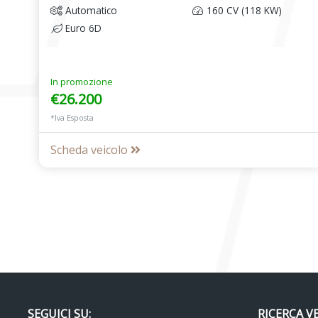
Automatico
160 CV (118 KW)
Euro 6D
In promozione
€26.200
*Iva Esposta
Scheda veicolo
SEGUICI SU:
RICERCA V