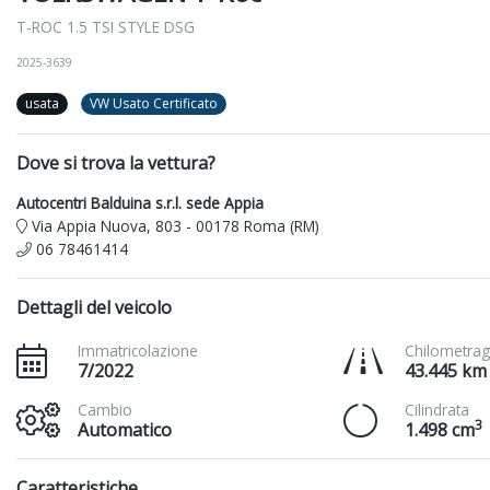
T-ROC 1.5 TSI STYLE DSG
2025-3639
usata
VW Usato Certificato
Dove si trova la vettura?
Autocentri Balduina s.r.l. sede Appia
Via Appia Nuova, 803 - 00178 Roma (RM)
06 78461414
Dettagli del veicolo
Immatricolazione
Chilometrag
7/2022
43.445 km
Cambio
Cilindrata
3
Automatico
1.498 cm
Caratteristiche