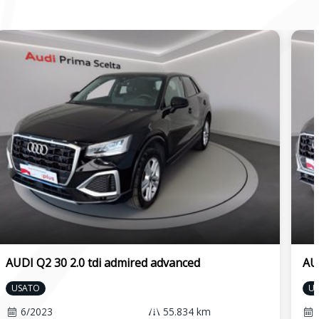
AUDI Q2 30 2.0 tdi admired advanced
AUD
USATO
U
6/2023
55.834 km