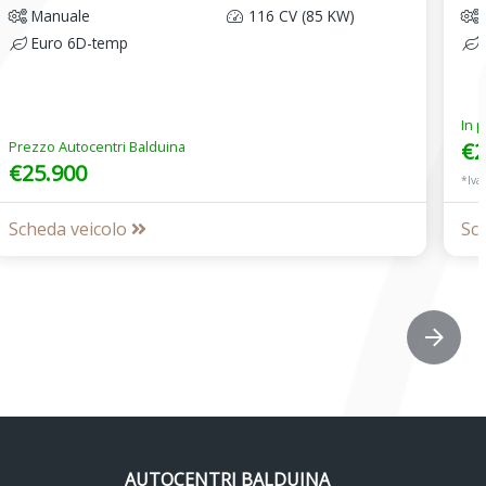
Manuale
116 CV (85 KW)
Euro 6D-temp
In 
Prezzo Autocentri Balduina
€2
€25.900
*Iva
Scheda veicolo
Sc
AUTOCENTRI BALDUINA