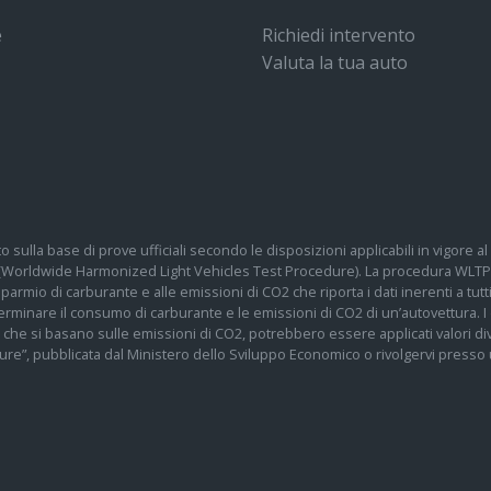
e
Richiedi intervento
Valuta la tua auto
o sulla base di prove ufficiali secondo le disposizioni applicabili in vigore
 (Worldwide Harmonized Light Vehicles Test Procedure). La procedura WLTP 
 risparmio di carburante e alle emissioni di CO2 che riporta i dati inerenti a tu
determinare il consumo di carburante e le emissioni di CO2 di un’autovettura.
te che si basano sulle emissioni di CO2, potrebbero essere applicati valori div
re”, pubblicata dal Ministero dello Sviluppo Economico o rivolgervi presso un