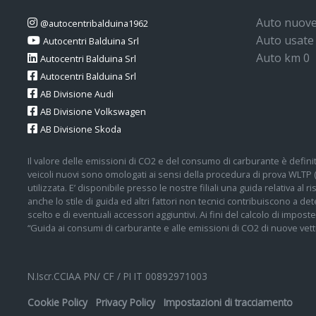
Auto nuov
@autocentribalduina1962
Auto usate
Autocentri Balduina Srl
Auto km 0
Autocentri Balduina Srl
Autocentri Balduina Srl
AB Divisione Audi
AB Divisione Volkswagen
AB Divisione Skoda
Il valore delle emissioni di CO2 e del consumo di carburante è definit
veicoli nuovi sono omologati ai sensi della procedura di prova WLTP
utilizzata. E’ disponibile presso le nostre filiali una guida relativa al
anche lo stile di guida ed altri fattori non tecnici contribuiscono a 
scelto e di eventuali accessori aggiuntivi. Ai fini del calcolo di impos
“Guida ai consumi di carburante e alle emissioni di CO2 di nuove vettu
N.Iscr.CCIAA PN/ CF / PI IT 00892971003
Cookie Policy
Privacy Policy
Impostazioni di tracciamento