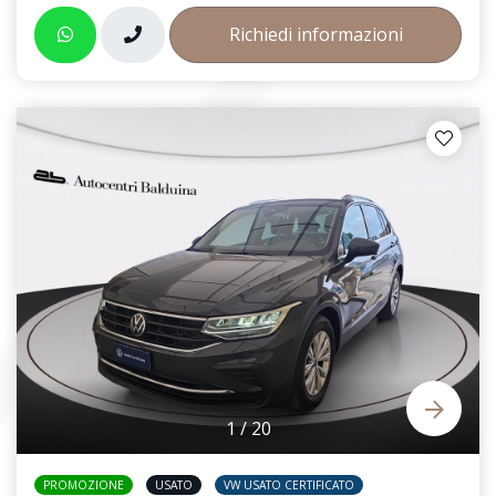
Richiedi informazioni
1
/
20
PROMOZIONE
USATO
VW USATO CERTIFICATO