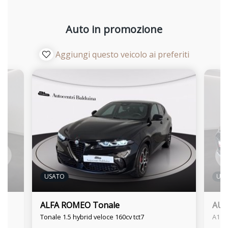
Auto in promozione
Aggiungi questo veicolo ai preferiti
USATO
US
ALFA ROMEO Tonale
AUDI
Tonale 1.5 hybrid veloce 160cv tct7
A1 al