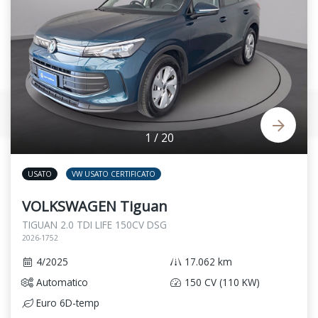
1
/
20
USATO
VW USATO CERTIFICATO
VOLKSWAGEN Tiguan
TIGUAN 2.0 TDI LIFE 150CV DSG
2026-1752
4/2025
17.062 km
Automatico
150 CV (110 KW)
Euro 6D-temp