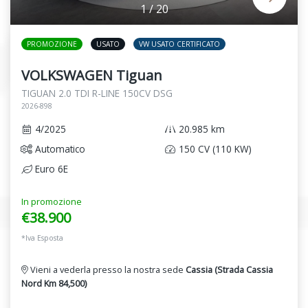
1
/
20
PROMOZIONE
USATO
VW USATO CERTIFICATO
VOLKSWAGEN Tiguan
TIGUAN 2.0 TDI R-LINE 150CV DSG
2026-898
4/2025
20.985 km
Automatico
150 CV (110 KW)
Euro 6E
In promozione
€38.900
*Iva Esposta
Vieni a vederla presso la nostra sede
Cassia (Strada Cassia
Nord Km 84,500)