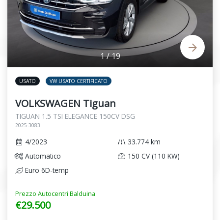
1
/
19
USATO
VW USATO CERTIFICATO
VOLKSWAGEN Tiguan
TIGUAN 1.5 TSI ELEGANCE 150CV DSG
2025-3083
4/2023
33.774 km
Automatico
150 CV (110 KW)
Euro 6D-temp
Prezzo Autocentri Balduina
€29.500