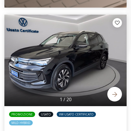
1
/
20
PROMOZIONE
USATO
VW USATO CERTIFICATO
MILD HYBRID