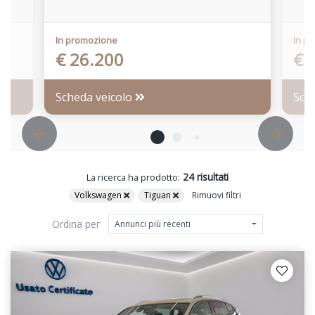
In promozione
In p
€ 26.200
€ 
Scheda veicolo
Sch
24 risultati
La ricerca ha prodotto:
Volkswagen
Tiguan
Rimuovi filtri
Ordina per
Annunci più recenti