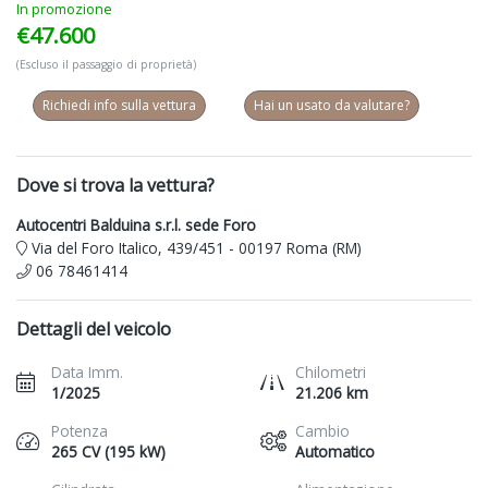
In promozione
€47.600
(Escluso il passaggio di proprietà)
Richiedi info sulla vettura
Hai un usato da valutare?
Dove si trova la vettura?
Autocentri Balduina s.r.l. sede Foro
Via del Foro Italico, 439/451 - 00197 Roma (RM)
06 78461414
Dettagli del veicolo
Data Imm.
Chilometri
1/2025
21.206 km
Potenza
Cambio
265 CV (195 kW)
Automatico