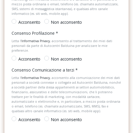
Selettore stile di guida
mezzo posta ordinaria o email, telefono (es. chiamate automatizzate,
Emergency exit warning system (sistema di avviso auto e ciclisti
SMS, sistemi di messaggistica istantanea), e qualsiasi altro canale
nell&apos;apertura delle porte)
Sensori di Parcheggio Anterori e Posteriori
informatico (es. siti web, mobile app).
Acconsento
Non acconsento
Fari anteriori iq.light led performance con regolazione dinamica
Sensori di pioggia
della profondità e luce in curva dinamica
Consenso Profilazione
*
Servosterzo
Freno di stazionamento elettronico con funzione auto hold
Letta l’
Informativa Privacy
, acconsento al trattamento dei miei dati
personali da parte di Autocentri Balduina per analizzare le mie
Sistema audio
preferenze.
Front assist (sistema di frenata di emergenza e riconoscimento
Sistema di apertura keyless
pedoni e ciclisti)
Acconsento
Non acconsento
Sistema di assistenza al mantenimento della corsia
Funzione coming home e leaving home (illuminazione ambiente
Consenso Comunicazione a terzi
*
esterna)
Letta l’
Informativa Privacy
, acconsento alla comunicazione dei miei dati
Sistema di chiamata d'emergenza
personali a società connesse o collegate ad Autocentri Balduina, nonché
Funzione di memorizzazione parcheggio
a società partner della stessa appartenenti ai settori automobilistico,
Sistema di ricarica wireless per smartphone
finanziario, assicurativo e delle telecomunicazioni, che li potranno
trattare per le finalità di marketing, con modalità cartacee,
Gruppi ottici posteriori con tecnologia led effetto 3d
automatizzate o elettroniche e, in particolare, a mezzo posta ordinaria
Sistema di riconoscimento stanchezza guidatore
o email, telefono (es. chiamate automatizzate, SMS, MMS), fax e
Illuminazione esterna con proiezione del logo volkswagen
qualsiasi altro canale informatico (es. siti web, mobile app).
Specchietti retrovisori elettrici e riscaldabili
Acconsento
Non acconsento
Impianto antifurto con controllo volumetrico, allarme acustico e
Start & Stop
protezione antirimorchio