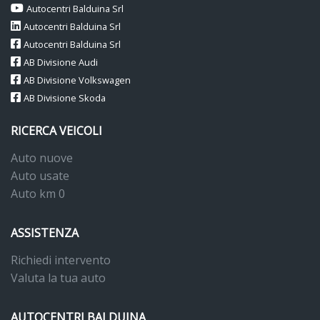
Autocentri Balduina Srl
Supporto lombare a regolazione pneumatica per sedili anteriori
Autocentri Balduina Srl
Autocentri Balduina Srl
Tappetini anteriori e posteriori in materiale riciclato
AB Divisione Audi
Tetto panoramico apribile elettricamente
AB Divisione Volkswagen
AB Divisione Skoda
Tire mobility set (kit riparazione gomma)
Vetri laterali posteriori e lunotto oscurati e insonorizzati
RICERCA VEICOLI
Videocamera per retromarcia rear view
Auto nuove
Auto usate
Volante sportivo multifunzione in pelle con palette per cambio
Auto km 0
dsg
ASSISTENZA
Richiedi intervento
Valuta la tua auto
AUTOCENTRI BALDUINA