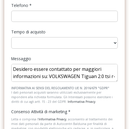
con telesbloccaggio (easy open & close)
Telefono
*
Pacchetto sicurezza
Battitacco nei vani porta
Partenza in salita assistita
Bluetooth
Tempo di acquisto
Personalizzazioni Linea e Stile
Bracciolo centrale posteriore con portabicchieri
Portaoggetti aggiuntivi
Cerchi in lega leeds 8,5 j x 20 volkswagen r black / grey con
superficie diamantata
Predisposizioni
Messaggio
Chiamata d&apos;emergenza
Presa 12V aggiuntiva
Climatizzatore automatico a tre zone climatronic
Protezione motore
Cybersecurity e aggiornamento software unece
Radio DAB
INFORMATIVA AI SENSI DEL REGOLAMENTO UE N. 2016/679 "GDPR"
I dati personali acquisiti saranno utilizzati esclusivamente per
Digital cockpit pro da 10,2 (strumentazione di bordo digitale)
rispondere alla richiesta formulata. Gli Interessati possono esercitare i
Retrovisore interno auto-anabbagliante
diritti di cui agli artt. 15 - 23 del GDPR.
Informativa Privacy
.
Divano posteriore scorrevole con schienale reclinabile
Sedili massaggianti
Consenso Attività di marketing
*
asimmetricamente
Sedili regolabili
Letta e compresa l’
Informativa Privacy
, acconsento al trattamento dei
Driving profile selection (selezione del profilo di guida)
miei dati personali da parte di Autocentri Balduina per finalità di
marketing, con modalità elettroniche e/o cartacee, e, in particolare, a