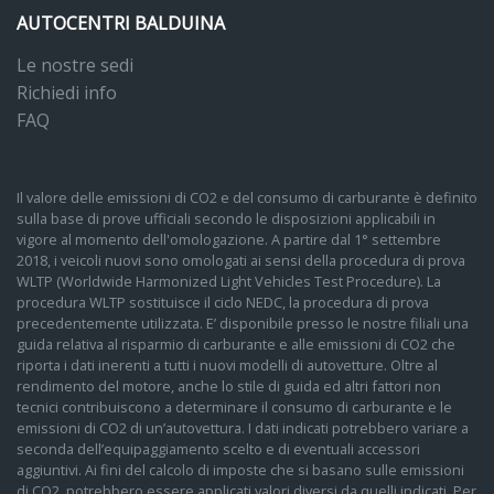
AUTOCENTRI BALDUINA
Le nostre sedi
Richiedi info
FAQ
Il valore delle emissioni di CO2 e del consumo di carburante è definito
sulla base di prove ufficiali secondo le disposizioni applicabili in
vigore al momento dell'omologazione. A partire dal 1° settembre
2018, i veicoli nuovi sono omologati ai sensi della procedura di prova
WLTP (Worldwide Harmonized Light Vehicles Test Procedure). La
procedura WLTP sostituisce il ciclo NEDC, la procedura di prova
precedentemente utilizzata. E’ disponibile presso le nostre filiali una
guida relativa al risparmio di carburante e alle emissioni di CO2 che
riporta i dati inerenti a tutti i nuovi modelli di autovetture. Oltre al
rendimento del motore, anche lo stile di guida ed altri fattori non
tecnici contribuiscono a determinare il consumo di carburante e le
emissioni di CO2 di un’autovettura. I dati indicati potrebbero variare a
seconda dell’equipaggiamento scelto e di eventuali accessori
aggiuntivi. Ai fini del calcolo di imposte che si basano sulle emissioni
di CO2, potrebbero essere applicati valori diversi da quelli indicati. Per