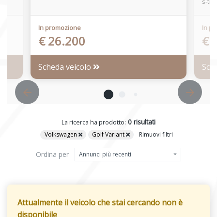
s-tro
In promozione
In p
€ 26.200
€ 
Scheda veicolo
Sch
0 risultati
La ricerca ha prodotto:
Volkswagen
Golf Variant
Rimuovi filtri
Ordina per
Annunci più recenti
Attualmente il veicolo che stai cercando non è
disponibile