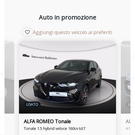
Auto in promozione
Aggiungi questo veicolo ai preferiti
USATO
US
ALFA ROMEO Tonale
AUD
Tonale 1.5 hybrid veloce 160cv tct7
A1 sp