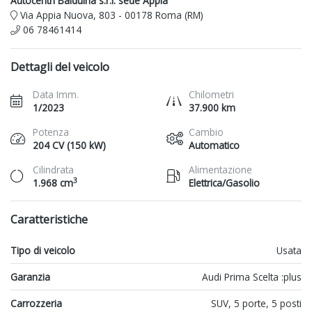
Autocentri Balduina s.r.l. sede Appia
Via Appia Nuova, 803 - 00178 Roma (RM)
06 78461414
Dettagli del veicolo
Data Imm.
Chilometri
1/2023
37.900 km
Potenza
Cambio
204 CV (150 kW)
Automatico
Cilindrata
Alimentazione
3
1.968 cm
Elettrica/Gasolio
Caratteristiche
Tipo di veicolo
Usata
Garanzia
Audi Prima Scelta :plus
Carrozzeria
SUV, 5 porte, 5 posti