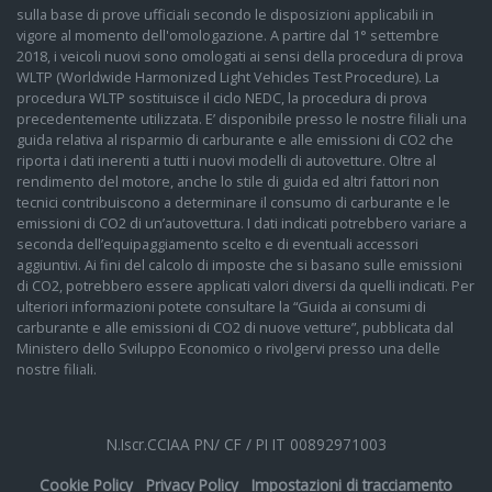
sulla base di prove ufficiali secondo le disposizioni applicabili in
vigore al momento dell'omologazione. A partire dal 1° settembre
2018, i veicoli nuovi sono omologati ai sensi della procedura di prova
WLTP (Worldwide Harmonized Light Vehicles Test Procedure). La
procedura WLTP sostituisce il ciclo NEDC, la procedura di prova
precedentemente utilizzata. E’ disponibile presso le nostre filiali una
guida relativa al risparmio di carburante e alle emissioni di CO2 che
riporta i dati inerenti a tutti i nuovi modelli di autovetture. Oltre al
rendimento del motore, anche lo stile di guida ed altri fattori non
tecnici contribuiscono a determinare il consumo di carburante e le
emissioni di CO2 di un’autovettura. I dati indicati potrebbero variare a
seconda dell’equipaggiamento scelto e di eventuali accessori
aggiuntivi. Ai fini del calcolo di imposte che si basano sulle emissioni
di CO2, potrebbero essere applicati valori diversi da quelli indicati. Per
ulteriori informazioni potete consultare la “Guida ai consumi di
carburante e alle emissioni di CO2 di nuove vetture”, pubblicata dal
Ministero dello Sviluppo Economico o rivolgervi presso una delle
nostre filiali.
N.Iscr.CCIAA PN/ CF / PI IT 00892971003
Cookie Policy
Privacy Policy
Impostazioni di tracciamento