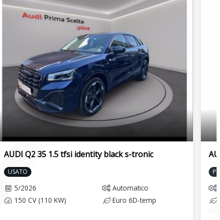
AUDI Q2 35 1.5 tfsi identity black s-tronic
AUD
USATO
P
5/2026
Automatico
150 CV (110 KW)
Euro 6D-temp