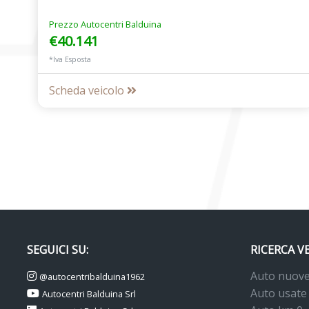
Prezzo Autocentri Balduina
€40.141
*Iva Esposta
Scheda veicolo
SEGUICI SU:
RICERCA V
Auto nuov
@autocentribalduina1962
Auto usate
Autocentri Balduina Srl