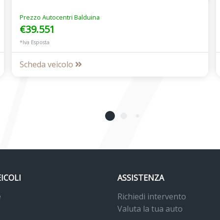
Prezzo Autocentri Balduina
€39.551
*Iva Esposta
Scheda veicolo
EICOLI
ASSISTENZA
e
Richiedi intervento
Valuta la tua auto