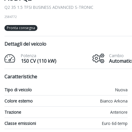
Q2 35 1.5 TFSI BUSINESS ADVANCED S-TRONIC
2584772
Pronta consegna
Dettagli del veicolo
Potenza
Cambio
150 CV (110 kW)
Automatic
Caratteristiche
Tipo di veicolo
Nuova
Colore esterno
Bianco Arkona
Trazione
Anteriore
Classe emissioni
Euro 6d-temp