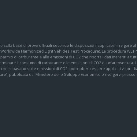
o sulla base di prove ufficiali secondo le disposizioni applicabili in vigore
 (Worldwide Harmonized Light Vehicles Test Procedure). La procedura WLTP 
 risparmio di carburante e alle emissioni di CO2 che riporta i dati inerenti a tu
determinare il consumo di carburante e le emissioni di CO2 di un’autovettura.
te che si basano sulle emissioni di CO2, potrebbero essere applicati valori div
re”, pubblicata dal Ministero dello Sviluppo Economico o rivolgervi presso un