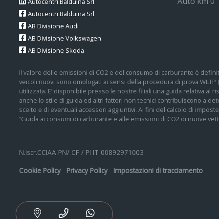
Auto km 0
Autocentri Balduina Srl
Autocentri Balduina Srl
AB Divisione Audi
AB Divisione Volkswagen
AB Divisione Skoda
Il valore delle emissioni di CO2 e del consumo di carburante è definit
veicoli nuovi sono omologati ai sensi della procedura di prova WLTP
utilizzata. E’ disponibile presso le nostre filiali una guida relativa al
anche lo stile di guida ed altri fattori non tecnici contribuiscono a 
scelto e di eventuali accessori aggiuntivi. Ai fini del calcolo di impos
“Guida ai consumi di carburante e alle emissioni di CO2 di nuove vettu
N.Iscr.CCIAA PN/ CF / PI IT 00892971003
Cookie Policy
Privacy Policy
Impostazioni di tracciamento