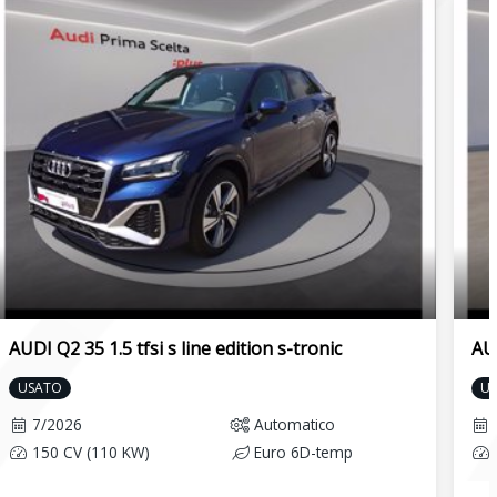
AUDI Q2 35 1.5 tfsi s line edition s-tronic
AUD
USATO
U
7/2026
Automatico
150 CV (110 KW)
Euro 6D-temp