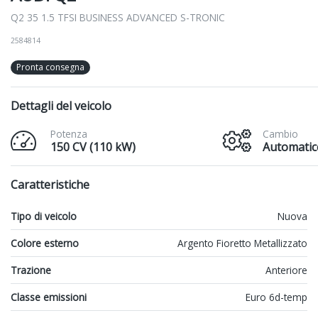
Q2 35 1.5 TFSI BUSINESS ADVANCED S-TRONIC
2584814
Pronta consegna
Dettagli del veicolo
Potenza
Cambio
150 CV (110 kW)
Automatic
Caratteristiche
Tipo di veicolo
Nuova
Colore esterno
Argento Fioretto Metallizzato
Trazione
Anteriore
Classe emissioni
Euro 6d-temp