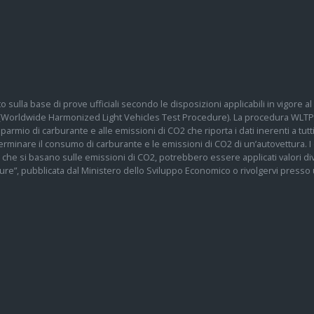
o sulla base di prove ufficiali secondo le disposizioni applicabili in vigore
 (Worldwide Harmonized Light Vehicles Test Procedure). La procedura WLTP 
 risparmio di carburante e alle emissioni di CO2 che riporta i dati inerenti a tu
determinare il consumo di carburante e le emissioni di CO2 di un’autovettura.
te che si basano sulle emissioni di CO2, potrebbero essere applicati valori div
re”, pubblicata dal Ministero dello Sviluppo Economico o rivolgervi presso un