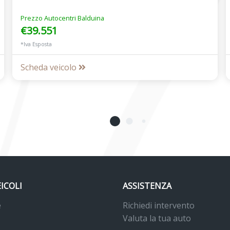
Prezzo Autocentri Balduina
€39.551
*Iva Esposta
Scheda veicolo
EICOLI
ASSISTENZA
e
Richiedi intervento
Valuta la tua auto