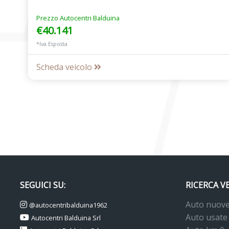
Prezzo Autocentri Balduina
€40.141
*Iva Esposta
Scheda veicolo
SEGUICI SU:
RICERCA V
Auto nuov
@autocentribalduina1962
Auto usate
Autocentri Balduina Srl