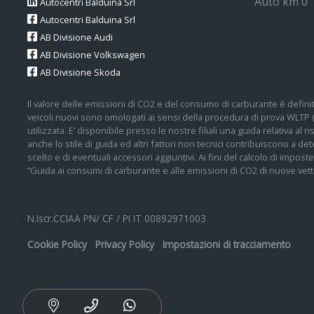
Auto km 0
Autocentri Balduina Srl
Autocentri Balduina Srl
AB Divisione Audi
AB Divisione Volkswagen
AB Divisione Skoda
Il valore delle emissioni di CO2 e del consumo di carburante è definit
veicoli nuovi sono omologati ai sensi della procedura di prova WLTP
utilizzata. E’ disponibile presso le nostre filiali una guida relativa al
anche lo stile di guida ed altri fattori non tecnici contribuiscono a 
scelto e di eventuali accessori aggiuntivi. Ai fini del calcolo di impos
“Guida ai consumi di carburante e alle emissioni di CO2 di nuove vettu
N.Iscr.CCIAA PN/ CF / PI IT 00892971003
Cookie Policy
Privacy Policy
Impostazioni di tracciamento