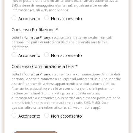
mezzo posta ordinaria o email, telefono (es. chiamate automatizzate,
Sospensioni
SMS, sistemi di messaggistica istantanea), e qualsiasi altro canale
informatico (es. siti web, mobile app).
Specchietti retrovisori elettrici e riscaldabili
Acconsento
Non acconsento
Spoiler
Consenso Profilazione
*
Strumentazione digitale con display
Letta l’
Informativa Privacy
, acconsento al trattamento dei miei dati
personali da parte di Autocentri Balduina per analizzare le mie
preferenze.
Tappetini
Acconsento
Non acconsento
Volante sportivo
Consenso Comunicazione a terzi
*
Letta l’
Informativa Privacy
, acconsento alla comunicazione dei miei dati
personali a società connesse o collegate ad Autocentri Balduina, nonché
a società partner della stessa appartenenti ai settori automobilistico,
finanziario, assicurativo e delle telecomunicazioni, che li potranno
trattare per le finalità di marketing, con modalità cartacee,
automatizzate o elettroniche e, in particolare, a mezzo posta ordinaria
o email, telefono (es. chiamate automatizzate, SMS, MMS), fax e
qualsiasi altro canale informatico (es. siti web, mobile app).
Acconsento
Non acconsento