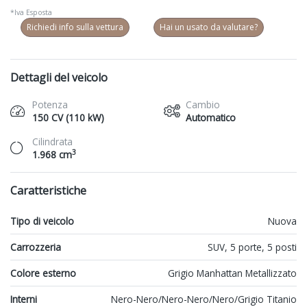
*Iva Esposta
Richiedi info sulla vettura
Hai un usato da valutare?
Dettagli del veicolo
Potenza
Cambio
150 CV (110 kW)
Automatico
Cilindrata
3
1.968 cm
Caratteristiche
Tipo di veicolo
Nuova
Carrozzeria
SUV, 5 porte, 5 posti
Colore esterno
Grigio Manhattan Metallizzato
Interni
Nero-Nero/Nero-Nero/Nero/Grigio Titanio