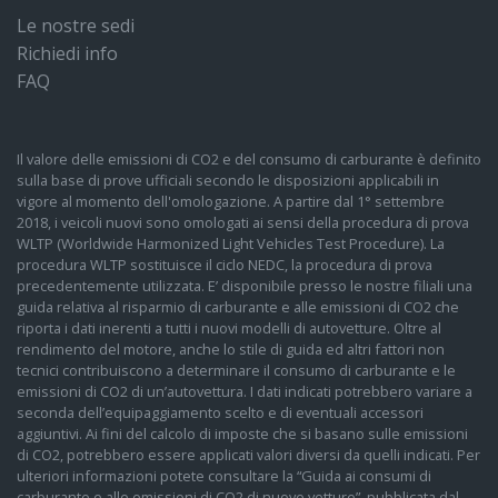
Le nostre sedi
Richiedi info
FAQ
Il valore delle emissioni di CO2 e del consumo di carburante è definito
sulla base di prove ufficiali secondo le disposizioni applicabili in
vigore al momento dell'omologazione. A partire dal 1° settembre
2018, i veicoli nuovi sono omologati ai sensi della procedura di prova
WLTP (Worldwide Harmonized Light Vehicles Test Procedure). La
procedura WLTP sostituisce il ciclo NEDC, la procedura di prova
precedentemente utilizzata. E’ disponibile presso le nostre filiali una
guida relativa al risparmio di carburante e alle emissioni di CO2 che
riporta i dati inerenti a tutti i nuovi modelli di autovetture. Oltre al
rendimento del motore, anche lo stile di guida ed altri fattori non
tecnici contribuiscono a determinare il consumo di carburante e le
emissioni di CO2 di un’autovettura. I dati indicati potrebbero variare a
seconda dell’equipaggiamento scelto e di eventuali accessori
aggiuntivi. Ai fini del calcolo di imposte che si basano sulle emissioni
di CO2, potrebbero essere applicati valori diversi da quelli indicati. Per
ulteriori informazioni potete consultare la “Guida ai consumi di
carburante e alle emissioni di CO2 di nuove vetture”, pubblicata dal