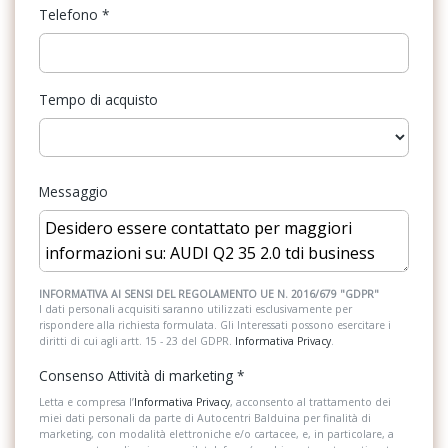
Retrovisore interno anabbagliante
Telefono
*
Riconoscimento segnali stradali
Sedili abbattibili
Tempo di acquisto
Sedili anteriori regolabili
Sensori parcheggio posteriori
Messaggio
Servosterzo
Sistema audio
Sistema di apertura keyless
INFORMATIVA AI SENSI DEL REGOLAMENTO UE N. 2016/679 "GDPR"
Sistema di assistenza al mantenimento della corsia
I dati personali acquisiti saranno utilizzati esclusivamente per
rispondere alla richiesta formulata. Gli Interessati possono esercitare i
diritti di cui agli artt. 15 - 23 del GDPR.
Informativa Privacy
.
Sistema di navigazione
Consenso Attività di marketing
*
Sistema di riconoscimento stanchezza guidatore
Letta e compresa l’
Informativa Privacy
, acconsento al trattamento dei
miei dati personali da parte di Autocentri Balduina per finalità di
Sistema telefonico integrato
marketing, con modalità elettroniche e/o cartacee, e, in particolare, a