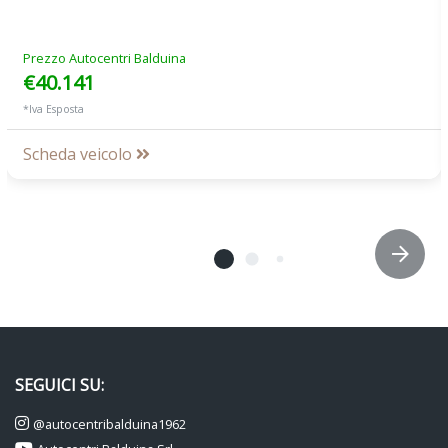
Prezzo Autocentri Balduina
€40.141
*Iva Esposta
Scheda veicolo
SEGUICI SU:
@autocentribalduina1962