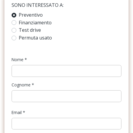
SONO INTERESSATO A:
Pacchetto assistenza parcheggio
Freno di stazionamento elettrico
Preventivo
Pacchetto equipaggiamenti italia
Finanziamento
Illuminazione abitacolo
Pacchetto funzione pneumatici
Test drive
Interni in tessuto
Permuta usato
Pacchetto service 1
Kit emergenza
Predisposizione per sistema di navigazione
Kit riparazione pneumatici / tirefit
Nome
*
Sistema di navigazione e infotainment audi connect
Pacchetto sicurezza
Supplemento colore speciale e/o metallizzato
Personalizzazioni Linea e Stile
Cognome
*
Volante in pelle a 3 razze multifunzionale plus con bilancieri
Portellone bagagliaio semi-elettrico
Predisposizioni
Email
*
Presa 12V aggiuntiva
Regolatore di velocità - Cruise Control