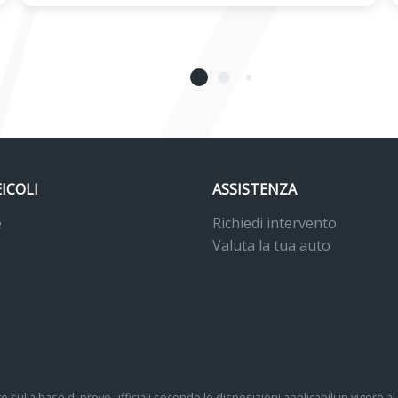
EICOLI
ASSISTENZA
e
Richiedi intervento
Valuta la tua auto
o sulla base di prove ufficiali secondo le disposizioni applicabili in vigore