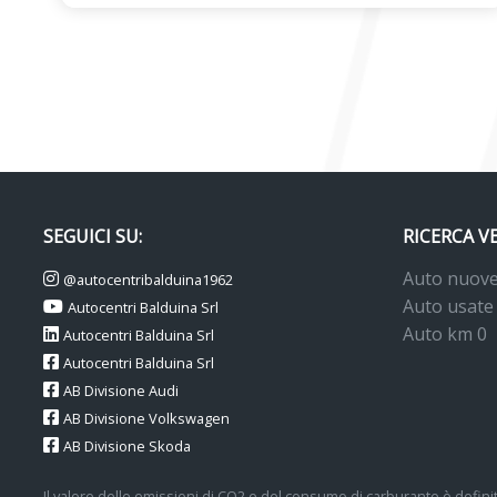
SEGUICI SU:
RICERCA V
Auto nuov
@autocentribalduina1962
Auto usate
Autocentri Balduina Srl
Auto km 0
Autocentri Balduina Srl
Autocentri Balduina Srl
AB Divisione Audi
AB Divisione Volkswagen
AB Divisione Skoda
Il valore delle emissioni di CO2 e del consumo di carburante è definit