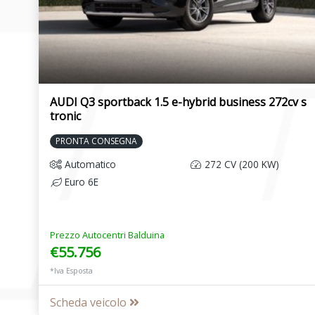
AUDI Q3 sportback 1.5 e-hybrid business 272cv s
tronic
PRONTA CONSEGNA
Automatico
272 CV (200 KW)
Euro 6E
Prezzo Autocentri Balduina
€55.756
*Iva Esposta
Scheda veicolo