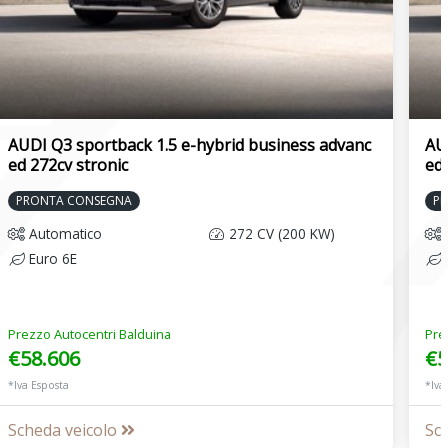
AUDI Q3 sportback 1.5 e-hybrid business advanc
AU
ed 272cv stronic
ed 
PRONTA CONSEGNA
P
Automatico
272 CV (200 KW)
Euro 6E
Prezzo Autocentri Balduina
Pre
€58.606
€5
*Iva Esposta
*Iva
Scheda veicolo
Sc