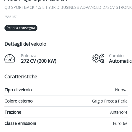
Q3 SPORTBACK 1.5 E-HYBRID BUSINESS ADVANCED 272CV STRONI
2583467
Pronta consegna
Dettagli del veicolo
Potenza
Cambio
272 CV (200 kW)
Automatic
Caratteristiche
Tipo di veicolo
Nuova
Colore esterno
Grigio Freccia Perla
Trazione
Anteriore
Classe emissioni
Euro 6e