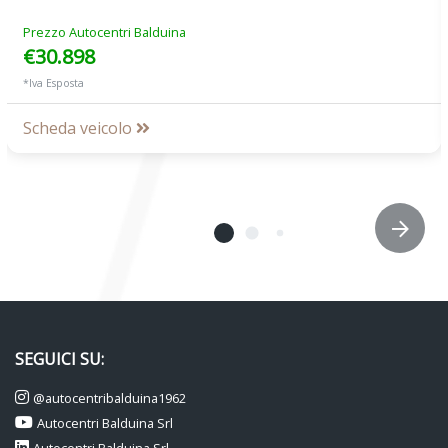
Prezzo Autocentri Balduina
€30.898
*Iva Esposta
Scheda veicolo
SEGUICI SU:
@autocentribalduina1962
Autocentri Balduina Srl