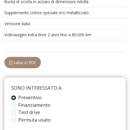
Ruota di scorta in acciaio di dimensioni ridotte
Assistente al parcheggio
Supplemento colore speciale e/o metallizzato
Bracciolo anteriore
Versione italia
Cerchi in lega
Volkswagen extra time 2 anni fino a 80.000 km
Chiusura centralizzata
Cielo
Salva in PDF
Console centrale multifunzione
Copertura vano bagagli
SONO INTERESSATO A:
Cromature interne
Preventivo
Fari a led
Finanziamento
Fari con accensione automatica
Test drive
Permuta usato
Fari con accensione automatica + sensore pioggia