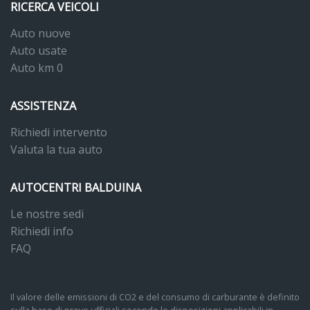
RICERCA VEICOLI
Auto nuove
Auto usate
Auto km 0
ASSISTENZA
Richiedi intervento
Valuta la tua auto
AUTOCENTRI BALDUINA
Le nostre sedi
Richiedi info
FAQ
Il valore delle emissioni di CO2 e del consumo di carburante è definito
sulla base di prove ufficiali secondo le disposizioni applicabili in