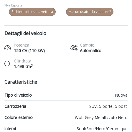
*Iva Esposta
Richiedi info sulla vettura
Hai un usato da valutare?
Dettagli del veicolo
Potenza
Cambio
150 CV (110 kW)
Automatico
Cilindrata
3
1.498 cm
Caratteristiche
Tipo di veicolo
Nuova
Carrozzeria
SUV, 5 porte, 5 posti
Colore esterno
Wolf Grey Metallizzato Nero
Interni
Soul/Soul/Nero/Ceramique