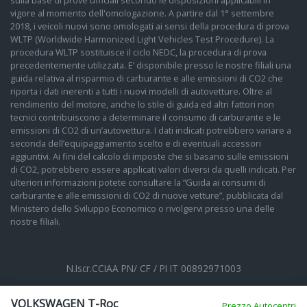
vigore al momento dell'omologazione. A partire dal 1° settembre
2018, i veicoli nuovi sono omologati ai sensi della procedura di prova
WLTP (Worldwide Harmonized Light Vehicles Test Procedure). La
procedura WLTP sostituisce il ciclo NEDC, la procedura di prova
precedentemente utilizzata. E’ disponibile presso le nostre filiali una
guida relativa al risparmio di carburante e alle emissioni di CO2 che
riporta i dati inerenti a tutti i nuovi modelli di autovetture. Oltre al
rendimento del motore, anche lo stile di guida ed altri fattori non
tecnici contribuiscono a determinare il consumo di carburante e le
emissioni di CO2 di un’autovettura. I dati indicati potrebbero variare a
seconda dell’equipaggiamento scelto e di eventuali accessori
aggiuntivi. Ai fini del calcolo di imposte che si basano sulle emissioni
di CO2, potrebbero essere applicati valori diversi da quelli indicati. Per
ulteriori informazioni potete consultare la “Guida ai consumi di
carburante e alle emissioni di CO2 di nuove vetture”, pubblicata dal
Ministero dello Sviluppo Economico o rivolgervi presso una delle
nostre filiali.
N.Iscr.CCIAA PN/ CF / PI IT 00892971003
Cookie Policy
Privacy Policy
Impostazioni di tracciamento
VOLKSWAGEN T-Roc
Prezzo Autocentri