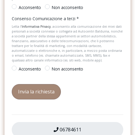
Start & Stop
Acconsento
Non acconsento
Strumentazione digitale con display
Consenso Comunicazione a terzi
*
Letta l’
Informativa Privacy
, acconsento alla comunicazione dei miei dati
Tappetini
personali a società connesse o collegate ad Autocentri Balduina, nonché
a società partner della stessa appartenenti ai settori automobilistico,
Telecamera posteriore
finanziario, assicurativo e delle telecomunicazioni, che li potranno
trattare per le finalità di marketing, con modalità cartacee,
automatizzate o elettroniche e, in particolare, a mezzo posta ordinaria
USB
o email, telefono (es. chiamate automatizzate, SMS, MMS), fax e
qualsiasi altro canale informatico (es. siti web, mobile app).
Vetri oscurati
Acconsento
Non acconsento
Volante in pelle
06784611