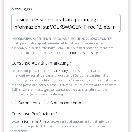
Predisposizioni
Messaggio
Radio DAB
Retrovisore interno auto-anabbagliante
Riconoscimento segnali stradali
INFORMATIVA AI SENSI DEL REGOLAMENTO UE N. 2016/679 "GDPR"
I dati personali acquisiti saranno utilizzati esclusivamente per
rispondere alla richiesta formulata. Gli Interessati possono esercitare i
Sedili anteriori sportivi
diritti di cui agli artt. 15 - 23 del GDPR.
Informativa Privacy
.
Sistema di apertura keyless
Consenso Attività di marketing
*
Sistema di assistenza al mantenimento della corsia
Letta e compresa l’
Informativa Privacy
, acconsento al trattamento dei
miei dati personali da parte di Autocentri Balduina per finalità di
marketing, con modalità elettroniche e/o cartacee, e, in particolare, a
Sistema di chiamata d'emergenza
mezzo posta ordinaria o email, telefono (es. chiamate automatizzate,
SMS, sistemi di messaggistica istantanea), e qualsiasi altro canale
Sistema di ricarica wireless per smartphone
informatico (es. siti web, mobile app).
Acconsento
Non acconsento
Sistema di riconoscimento stanchezza guidatore
Consenso Profilazione
*
Specchietti di cortesia
Letta l’
Informativa Privacy
, acconsento al trattamento dei miei dati
personali da parte di Autocentri Balduina per analizzare le mie
Specchietti retrovisori elettrici e riscaldabili
preferenze.