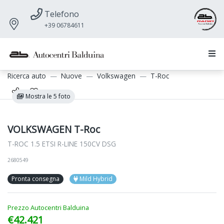
Telefono
+39 06784611
Ricerca auto
Nuove
Volkswagen
T-Roc
Mostra le 5 foto
VOLKSWAGEN T-Roc
T-ROC 1.5 ETSI R-LINE 150CV DSG
2680549
Pronta consegna
Mild Hybrid
Prezzo Autocentri Balduina
€42.421