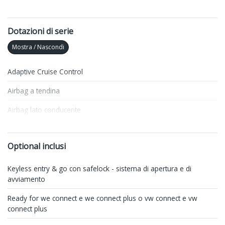
Dotazioni di serie
Mostra / Nascondi
Adaptive Cruise Control
Airbag a tendina
Airbag lato conducente
Airbag lato passeggero
Optional inclusi
Alzacristalli elettrici anteriori e posteriori
Antifurto
Keyless entry & go con safelock - sistema di apertura e di
avviamento
Apple Car Play e Android Auto
Ready for we connect e we connect plus o vw connect e vw
Appoggiatesta posteriori
connect plus
Assetto sportivo