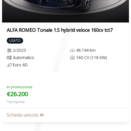
ALFA ROMEO Tonale 1.5 hybrid veloce 160cv tct7
USATO
2/2023
49.744 km
Automatico
160 CV (118 KW)
Euro 6D
In promozione
€26.200
*Iva Esposta
Scheda veicolo