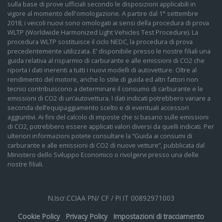
sulla base di prove ufficiali secondo le disposizioni applicabili in
vigore al momento dell'omologazione. A partire dal 1° settembre
2018, i veicoli nuovi sono omologati ai sensi della procedura di prova
WLTP (Worldwide Harmonized Light Vehicles Test Procedure). La
procedura WLTP sostituisce il ciclo NEDC, la procedura di prova
precedentemente utilizzata. E’ disponibile presso le nostre filiali una
guida relativa al risparmio di carburante e alle emissioni di CO2 che
riporta i dati inerenti a tutti i nuovi modelli di autovetture. Oltre al
rendimento del motore, anche lo stile di guida ed altri fattori non
tecnici contribuiscono a determinare il consumo di carburante e le
emissioni di CO2 di un’autovettura. I dati indicati potrebbero variare a
seconda dell’equipaggiamento scelto e di eventuali accessori
aggiuntivi. Ai fini del calcolo di imposte che si basano sulle emissioni
di CO2, potrebbero essere applicati valori diversi da quelli indicati. Per
ulteriori informazioni potete consultare la “Guida ai consumi di
carburante e alle emissioni di CO2 di nuove vetture”, pubblicata dal
Ministero dello Sviluppo Economico o rivolgervi presso una delle
nostre filiali.
N.Iscr.CCIAA PN/ CF / PI IT 00892971003
Cookie Policy
Privacy Policy
Impostazioni di tracciamento