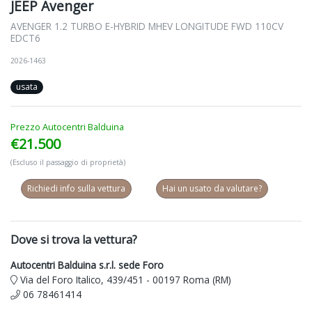
JEEP Avenger
AVENGER 1.2 TURBO E-HYBRID MHEV LONGITUDE FWD 110CV
EDCT6
2026-1463
usata
Prezzo Autocentri Balduina
€21.500
(Escluso il passaggio di proprietà)
Richiedi info sulla vettura
Hai un usato da valutare?
Dove si trova la vettura?
Autocentri Balduina s.r.l. sede Foro
Via del Foro Italico, 439/451 - 00197 Roma (RM)
06 78461414