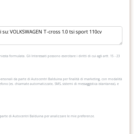
i
Freni a disco posteriori
me e funzione
Illuminazione vano bagagli
esta formulata. Gli Interessati possono esercitare i diritti di cui agli artt. 15 - 23
 di assistenza al
Luci diune a led
corsia
Msr (regolazione coppia in fase di rilascio)
personali da parte di Autocentri Balduina per finalità di marketing, con modalità
lefono (es. chiamate automatizzate, SMS, sistemi di messaggistica istantanea), e
ano bagagli
Pomello del cambio in pelle
v anteriore
Radio ready2discover con display
touchscreen 8 (predisposizione per la
 parte di Autocentri Balduina per analizzare le mie preferenze.
navigazione)