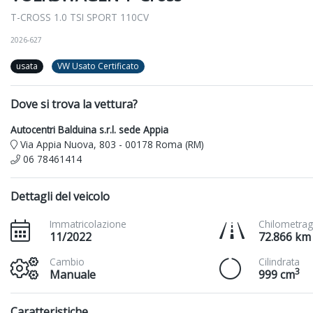
T-CROSS 1.0 TSI SPORT 110CV
2026-627
usata
VW Usato Certificato
Dove si trova la vettura?
Autocentri Balduina s.r.l. sede Appia
Via Appia Nuova, 803 - 00178 Roma (RM)
06 78461414
Dettagli del veicolo
Immatricolazione
Chilometrag
11/2022
72.866 km
Cambio
Cilindrata
3
Manuale
999 cm
Caratteristiche