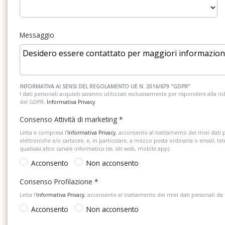
anabbaglianti
Fatigue detection - rilevatore di
Freni a disco anterior
Messaggio
stanchezza del conducente
Front assist - frenata automatica (con
Funzione coming ho
frenata di emergenza city emergency
leaving home
brake) e riconoscimento pedoni e ciclisti
INFORMATIVA AI SENSI DEL REGOLAMENTO UE N. 2016/679 "GDPR"
I dati personali acquisiti saranno utilizzati esclusivamente per rispondere alla richi
Indicatori di direzione laterali integrati
Lane assist - sistema
del GDPR.
Informativa Privacy
.
negli specchietti retrovisori esterni
mantenimento della 
Consenso Attività di marketing
*
Mancorrenti neri
Mirror pack
Letta e compresa l’
Informativa Privacy
, acconsento al trattamento dei miei dati 
elettroniche e/o cartacee, e, in particolare, a mezzo posta ordinaria o email, te
Park pilot
Piano di copertura v
qualsiasi altro canale informatico (es. siti web, mobile app).
regolabile su 2 livelli
Acconsento
Non acconsento
Predisposizione isofix anche per
Presa di corrente 12 
Consenso Profilazione
*
seggiolini i-size (dispositivo per il
Letta l’
Informativa Privacy
, acconsento al trattamento dei miei dati personali da
fissaggio di 2 seggiolini) e ancoraggio
anteriore lato passeggero
Acconsento
Non acconsento