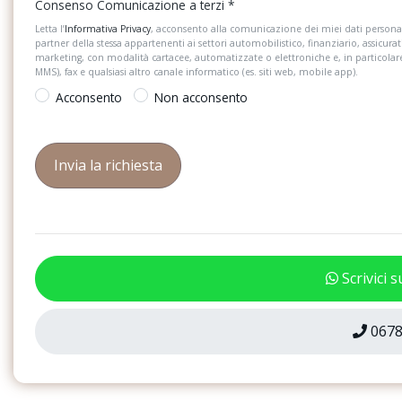
Consenso Comunicazione a terzi
*
Ricezione radio digitale dab+
Rivestimento sedili in
Letta l’
Informativa Privacy
, acconsento alla comunicazione dei miei dati personal
Schienale del passeggero anteriore
Sedile conducente e
partner della stessa appartenenti ai settori automobilistico, finanziario, assicurat
completamente ribaltabile
regolabili in altezza
marketing, con modalità cartacee, automatizzate o elettroniche e, in particola
MMS), fax e qualsiasi altro canale informatico (es. siti web, mobile app).
Sistema start/stop con recupero
Specchietti retrovisor
Acconsento
Non acconsento
dell'energia in frenata
porte verniciati nel c
Spia di controllo pressione pneumatici
Stabilizzatore del ri
Tappetini anteriori e posteriori in
Tasche portaoggetti a
materiale riciclato
sedili anteriori
Vano portaoggetti con luce
Vano portaoggetti sott
passeggero
Scrivici 
Volante multifunzione in pelle
Volante regolabile in
0678