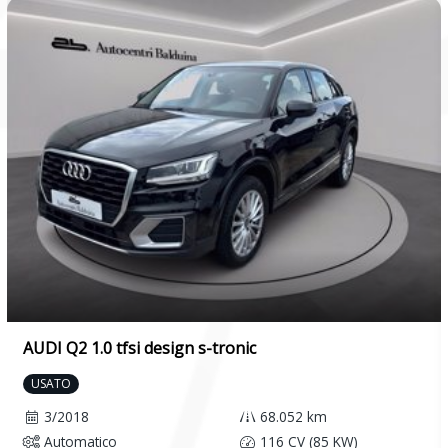
AUDI Q2 1.0 tfsi design s-tronic
USATO
3/2018
68.052 km
Automatico
116 CV (85 KW)