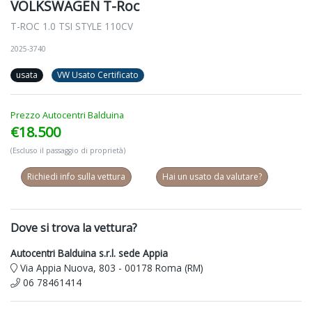
VOLKSWAGEN T-Roc
T-ROC 1.0 TSI STYLE 110CV
2025-3740
usata
VW Usato Certificato
Prezzo Autocentri Balduina
€18.500
(Escluso il passaggio di proprietà)
Richiedi info sulla vettura
Hai un usato da valutare?
Dove si trova la vettura?
Autocentri Balduina s.r.l. sede Appia
Via Appia Nuova, 803 - 00178 Roma (RM)
06 78461414