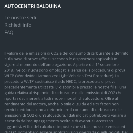
AUTOCENTRI BALDUINA
Le nostre sedi
Richiedi info
FAQ
Il valore delle emissioni di CO2 e del consumo di carburante è definito
sulla base di prove ufficiali secondo le disposizioni applicabili in
vigore al momento dell'omologazione. A partire dal 1° settembre
2018, i veicoli nuovi sono omologati ai sensi della procedura di prova
WLTP (Worldwide Harmonized Light Vehicles Test Procedure). La
procedura WLTP sostituisce il ciclo NEDC, la procedura di prova
precedentemente utilizzata. E’ disponibile presso le nostre filiali una
guida relativa al risparmio di carburante e alle emissioni di CO2 che
riporta i dati inerenti a tutti i nuovi modelli di autovetture. Oltre al
rendimento del motore, anche lo stile di guida ed altri fattori non
tecnici contribuiscono a determinare il consumo di carburante e le
emissioni di CO2 di un’autovettura. I dati indicati potrebbero variare a
seconda dell’equipaggiamento scelto e di eventuali accessori
aggiuntivi. Ai fini del calcolo di imposte che si basano sulle emissioni
di CO2, potrebbero essere applicati valori diversi da quelli indicati. Per