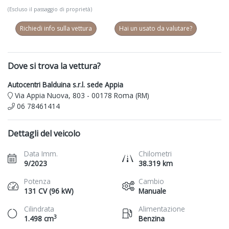
(Escluso il passaggio di proprietà)
Richiedi info sulla vettura
Hai un usato da valutare?
Dove si trova la vettura?
Autocentri Balduina s.r.l. sede Appia
Via Appia Nuova, 803 - 00178 Roma (RM)
06 78461414
Dettagli del veicolo
Data Imm.
Chilometri
9/2023
38.319 km
Potenza
Cambio
131 CV (96 kW)
Manuale
Cilindrata
Alimentazione
3
1.498 cm
Benzina