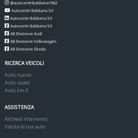
@autocentribalduina1962
Specchietti retrovisori esterni e maniglie porte verniciati nel colore
Autocentri Balduina Srl
carrozzeria
Autocentri Balduina Srl
Autocentri Balduina Srl
Specchietti retrovisori esterni regolabili, riscaldabili e ripiegabili
AB Divisione Audi
elettricamente
AB Divisione Volkswagen
Specchietto retrovisore interno schermabile automaticamente
AB Divisione Skoda
Spia di controllo della pressione pneumatici
RICERCA VEICOLI
Spia e segnale acustico cinture di sicurezza anteriori non
Auto nuove
allacciate
Auto usate
Supporto lombare sedili anteriori
Auto km 0
Tappetini anteriori e posteriori in materiale riciclato
ASSISTENZA
Tire mobility set (kit riparazione gomma)
Richiedi intervento
Triangolo di emergenza e kit primo soccorso
Valuta la tua auto
Tyre mobility set