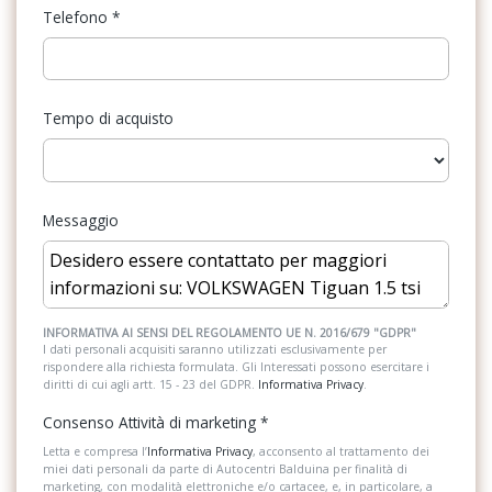
Telefono
*
Fari a led
Cinture di sicurezza anteriori automatiche a 3 punti, con
pretensionatore
Fari con accensione automatica
Cinture di sicurezza posteriori automatiche a 3 punti, con
Tempo di acquisto
Fari posteriori a led
pretensionatore per i sedili
Filtro antipolvere ed antipolline
Climatronic a tre zone con filtro anti allergeni con comandi touch
Freni a disco autoventilanti
Controllo elettronico stabilità (esc)
Messaggio
Illuminazione abitacolo
Copertura vano bagagli
Illuminazione bagagliaio
Cruise control adattivo acc
Inserti in acciaio esterni
Display multifunzione a colori premium
INFORMATIVA AI SENSI DEL REGOLAMENTO UE N. 2016/679 "GDPR"
I dati personali acquisiti saranno utilizzati esclusivamente per
rispondere alla richiesta formulata. Gli Interessati possono esercitare i
Interni in tessuto
Dispositivo antiavviamento elettronico
diritti di cui agli artt. 15 - 23 del GDPR.
Informativa Privacy
.
Kit emergenza
Eds (bloccaggio elettronico del differenziale)
Consenso Attività di marketing
*
Kit riparazione pneumatici / tirefit
Letta e compresa l’
Informativa Privacy
, acconsento al trattamento dei
Fatigue detection
miei dati personali da parte di Autocentri Balduina per finalità di
marketing, con modalità elettroniche e/o cartacee, e, in particolare, a