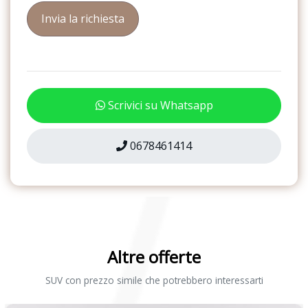
Radio DAB
Inserti decorativi weave per cruscotto e porte anteriori
Retrovisore interno auto-anabbagliante
Light assist
Sedili abbattibili
Listelli neri ai finestrini laterali
Sedili anteriori regolabili
Luce illuminazione targa a led
Scrivici su Whatsapp
Sedili posteriori regolabili
Luci di lettura led anteriori e posteriori
Sensori di Parcheggio Anterori e Posteriori
0678461414
Luci diurne a led
Sensori di pioggia
Luci interne a led nel vano piedi
Servosterzo
Mancorrenti neri
Sistema audio
Mirror pack
Sistema di assistenza al mantenimento della corsia
Altre offerte
Modanature cromate laterali
Sistema di frenata anti collisione
SUV con prezzo simile che potrebbero interessarti
Paraurti verniciati nel colore carrozzeria
Sistema di protezione urto pedoni