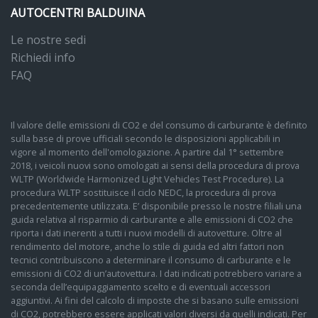
AUTOCENTRI BALDUINA
Vetri atermici
Le nostre sedi
Vetri laterali posteriori e lunotto oscurati (fotoassorbenti al 65%)
Richiedi info
Volante multifunzione in pelle a 3 razze (con palette per dsg)
FAQ
Volante regolabile in altezza e profondità
Il valore delle emissioni di CO2 e del consumo di carburante è definito
sulla base di prove ufficiali secondo le disposizioni applicabili in
vigore al momento dell'omologazione. A partire dal 1° settembre
2018, i veicoli nuovi sono omologati ai sensi della procedura di prova
WLTP (Worldwide Harmonized Light Vehicles Test Procedure). La
procedura WLTP sostituisce il ciclo NEDC, la procedura di prova
precedentemente utilizzata. E’ disponibile presso le nostre filiali una
guida relativa al risparmio di carburante e alle emissioni di CO2 che
riporta i dati inerenti a tutti i nuovi modelli di autovetture. Oltre al
rendimento del motore, anche lo stile di guida ed altri fattori non
tecnici contribuiscono a determinare il consumo di carburante e le
emissioni di CO2 di un’autovettura. I dati indicati potrebbero variare a
seconda dell’equipaggiamento scelto e di eventuali accessori
aggiuntivi. Ai fini del calcolo di imposte che si basano sulle emissioni
di CO2, potrebbero essere applicati valori diversi da quelli indicati. Per