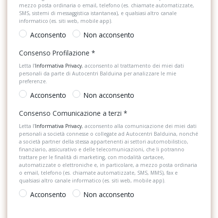
Luci diurne
Filtro antipolvere, antipolline e antiallergeni
mezzo posta ordinaria o email, telefono (es. chiamate automatizzate,
SMS, sistemi di messaggistica istantanea), e qualsiasi altro canale
Pacchetto
informatico (es. siti web, mobile app).
Finitura cromata per bocchette di aerazione e quadro strumenti
Acconsento
Non acconsento
Pacchetto sicurezza
Freni a disco anteriori (autoventilanti) e posteriori
Consenso Profilazione
*
Paraurti in tinta
Freno di stazionamento elettronico con funzione auto hold
Letta l’
Informativa Privacy
, acconsento al trattamento dei miei dati
personali da parte di Autocentri Balduina per analizzare le mie
Partenza in salita assistita
Front assist con frenata di emergenza e riconoscimento pedoni
preferenze.
Personalizzazione colori esterni
Acconsento
Non acconsento
Funzione coming home e leaving home
Personalizzazioni Linea e Stile
Consenso Comunicazione a terzi
*
Ganci di sicurezza nel vano bagagli
Letta l’
Informativa Privacy
, acconsento alla comunicazione dei miei dati
Poggiatesta anteriori regolabili
Griglia frontale superiore con due listelli cromati
personali a società connesse o collegate ad Autocentri Balduina, nonché
a società partner della stessa appartenenti ai settori automobilistico,
Poggiatesta posteriori regolabili
finanziario, assicurativo e delle telecomunicazioni, che li potranno
Gruppi ottici posteriori con tecnologia led
trattare per le finalità di marketing, con modalità cartacee,
automatizzate o elettroniche e, in particolare, a mezzo posta ordinaria
Portaoggetti aggiuntivi
Hill-holder
o email, telefono (es. chiamate automatizzate, SMS, MMS), fax e
qualsiasi altro canale informatico (es. siti web, mobile app).
Predisposizioni
Illuminazione vano bagagli
Acconsento
Non acconsento
Presa 12V aggiuntiva
Indicatori di direzione laterali integrati negli specchietti retrovisori
esterni