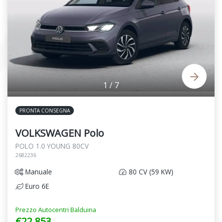
1
/
7
PRONTA CONSEGNA
VOLKSWAGEN Polo
POLO 1.0 YOUNG 80CV
2682236
Manuale
80 CV (59 KW)
Euro 6E
Prezzo Autocentri Balduina
€22.853