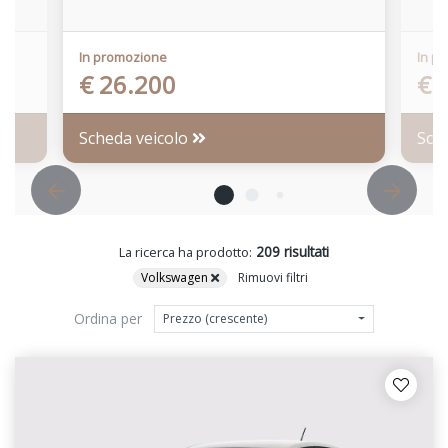
In promozione
In p
€ 26.200
€ 
Scheda veicolo
Sch
209 risultati
La ricerca ha prodotto:
Volkswagen
Rimuovi filtri
Ordina per
Prezzo (crescente)