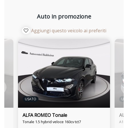
Auto in promozione
Aggiungi questo veicolo ai preferiti
USATO
US
ALFA ROMEO Tonale
AUDI
Tonale 1.5 hybrid veloce 160cv tct7
A1 al