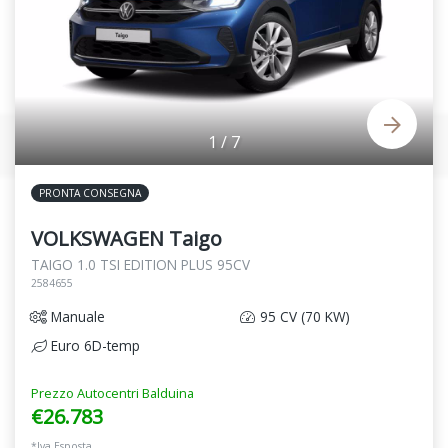
1
/
7
PRONTA CONSEGNA
VOLKSWAGEN Taigo
TAIGO 1.0 TSI EDITION PLUS 95CV
2584655
Manuale
95 CV (70 KW)
Euro 6D-temp
Prezzo Autocentri Balduina
€26.783
*Iva Esposta