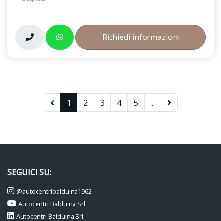
Richiedi informazioni
1
2
3
4
5
...
SEGUICI SU:
@autocentribalduina1962
Autocentri Balduina Srl
Autocentri Balduina Srl