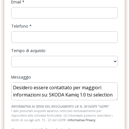
Email
*
ESC / Electronic Stability Control
Fari a led + Luci diurne a led
Telefono
*
Fari con accensione automatica
Fari posteriori a led
Tempo di acquisto
Fendinebbia anteriori
Freni a disco
Illuminazione abitacolo
Messaggio
Illuminazione bagagliaio
Impianto audio con touchscreen
Indicatore temperatura esterna
INFORMATIVA AI SENSI DEL REGOLAMENTO UE N. 2016/679 "GDPR"
I dati personali acquisiti saranno utilizzati esclusivamente per
rispondere alla richiesta formulata. Gli Interessati possono esercitare i
Interni in tessuto
diritti di cui agli artt. 15 - 23 del GDPR.
Informativa Privacy
.
Kit emergenza