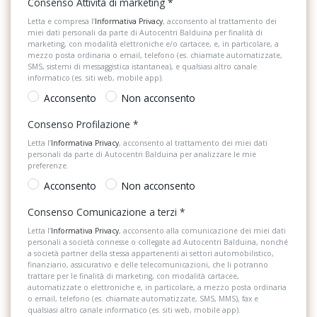
Consenso Attività di marketing
*
Letta e compresa l’
Informativa Privacy
, acconsento al trattamento dei
Kit riparazione pneumatici / tirefit
miei dati personali da parte di Autocentri Balduina per finalità di
marketing, con modalità elettroniche e/o cartacee, e, in particolare, a
Lunotto termico
mezzo posta ordinaria o email, telefono (es. chiamate automatizzate,
SMS, sistemi di messaggistica istantanea), e qualsiasi altro canale
Pacchetto sicurezza
informatico (es. siti web, mobile app).
Acconsento
Non acconsento
Partenza in salita assistita
Consenso Profilazione
*
Personalizzazioni Linea e Stile
Letta l’
Informativa Privacy
, acconsento al trattamento dei miei dati
personali da parte di Autocentri Balduina per analizzare le mie
Poggiatesta anteriori regolabili
preferenze.
Acconsento
Non acconsento
Portabicchiere
Consenso Comunicazione a terzi
*
Portaoggetti aggiuntivi
Letta l’
Informativa Privacy
, acconsento alla comunicazione dei miei dati
Predisposizioni
personali a società connesse o collegate ad Autocentri Balduina, nonché
a società partner della stessa appartenenti ai settori automobilistico,
finanziario, assicurativo e delle telecomunicazioni, che li potranno
Presa 12V aggiuntiva
trattare per le finalità di marketing, con modalità cartacee,
automatizzate o elettroniche e, in particolare, a mezzo posta ordinaria
Radio DAB
o email, telefono (es. chiamate automatizzate, SMS, MMS), fax e
qualsiasi altro canale informatico (es. siti web, mobile app).