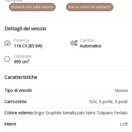
*Iva Esposta
Richiedi info sulla vettura
Hai un usato da valutare?
Dettagli del veicolo
Potenza
Cambio
116 CV (85 kW)
Automatico
Cilindrata
3
999 cm
Caratteristiche
Tipo di veicolo
Nuova
Carrozzeria
SUV, 5 porte, 5 posti
Colore esterno
Grigio Graphite Metallizzato Nero Tulipano Perlato
Interni
Loft