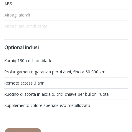
ABS
Airbag laterali
Airbag lato conducente
Airbag lato passeggero
Optional inclusi
Airbag per la testa
Alzacristalli elettrici anteriori e posteriori
Kamiq 130a edition black
Antifurto
Prolungamento garanzia per 4 anni, fino a 60 000 km
Appendiabiti
Remote access 3 anni
ASR Anti-Slip Regulation
Ruotino di scorta in acciaio, cric, chiave per bulloni ruota
Assistente al parcheggio
Supplemento colore speciale e/o metallizzato
Assistente in discesa
Assistente per il rimorchio