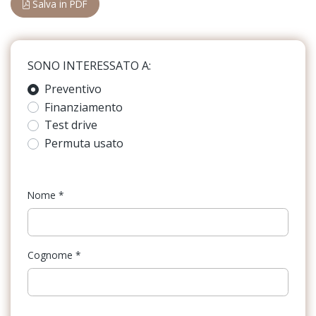
Salva in PDF
Barre portabagagli
Blocco differenziale
SONO INTERESSATO A:
Bluetooth®
Preventivo
Bracciolo anteriore
Finanziamento
Cassetto portaoggetti
Test drive
Permuta usato
Cerchi in lega
Chiusura centralizzata
Nome
*
Cinture di sicurezza
Climatizzatore
Cognome
*
Console centrale multifunzione
Cromature esterne
Elementi di ancoraggio