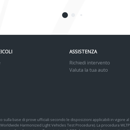
EICOLI
ASSISTENZA
e
Richiedi intervento
Valuta la tua auto
o sulla base di prove ufficiali secondo le disposizioni applicabili in vigore
 (Worldwide Harmonized Light Vehicles Test Procedure). La procedura WLTP 