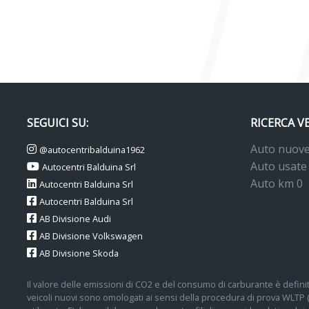
SEGUICI SU:
RICERCA V
Auto nuov
@autocentribalduina1962
Auto usate
Autocentri Balduina Srl
Auto km 0
Autocentri Balduina Srl
Autocentri Balduina Srl
AB Divisione Audi
AB Divisione Volkswagen
AB Divisione Skoda
Il valore delle emissioni di CO2 e del consumo di carburante è definit
veicoli nuovi sono omologati ai sensi della procedura di prova WLTP