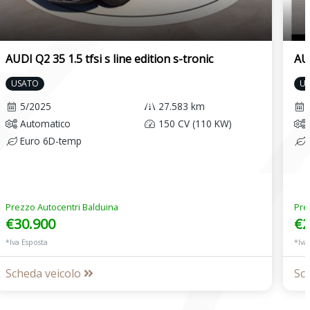
AUDI Q2 35 1.5 tfsi s line edition s-tronic
AUD
USATO
U
5/2025
27.583 km
Automatico
150 CV (110 KW)
Euro 6D-temp
Prezzo Autocentri Balduina
Pre
€30.900
€2
*Iva Esposta
*Iva
Scheda veicolo
Sc