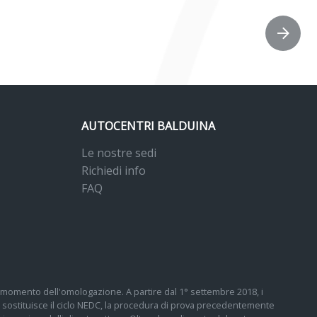
AUTOCENTRI BALDUINA
Le nostre sedi
Richiedi info
FAQ
 al momento dell'omologazione. A partire dal 1° settembre 2018, i
sostituisce il ciclo NEDC, la procedura di prova precedentemente